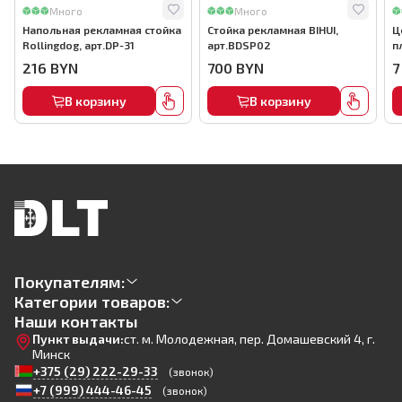
Много
Много
Напольная рекламная стойка
Стойка рекламная BIHUI,
Ц
Rollingdog, арт.DP-31
арт.BDSP02
п
а
216
BYN
700
BYN
7
В корзину
В корзину
Покупателям:
Категории товаров:
Наши контакты
Пункт выдачи:
ст. м. Молодежная, пер. Домашевский 4, г.
Минск
+375 (29) 222-29-33
(звонок)
+7 (999) 444-46-45
(звонок)