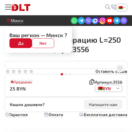
Круглосуточный! Прием заявок на сайте
Минск
Стеллажи для инструментов
Ваш регион —
Минск
?
Корзина на перфорацию L=250
Да
Нет
K=300 H=200, арт.3556
Оставить отзыв
Артикул:
3556
Предзаказ
25
BYN
BYN
Нашли дешевле?
Напишите нам
Гарантия
Оплата
Бесплатная доставка