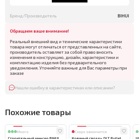
Бренд/Производитель
BIHUI
Обращаем ваше внимание!
Реальный внешний вид и технические характеристики
товара могут отличаться от представленных на сайте,
производитель оставляет за собой право вносить
изменения в конструкцию, дизайн, характеристики и
комплектацию изделия без предварительного
уведомления. Уточняйте важные для Вас параметры при
заказе
Нашли ошибку в характеристиках или описании?
Похожие товары
Много
Скоро закончится
Строительный миксер BIHUI
Кованый гвоздь DLT Bullet
Ш