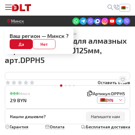
Круглосуточный! Прием заявок на сайте
Минск
Аксессуары для шлифовальных кругов
Ваш регион —
Минск
?
Тарелка опорная для алмазных
Да
Нет
черепашек BIHUI Ø125мм,
арт.DPPH5
Оставить отзыв
Артикул:
DPPH5
Много
29
BYN
BYN
Нашли дешевле?
Напишите нам
Гарантия
Оплата
Бесплатная доставка