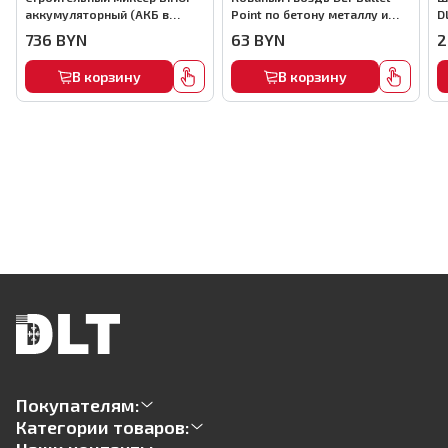
аккумуляторный (АКБ в
Point по бетону металлу и
D
комплекте), арт.MMFB12-2-B
кирпичу,22мм, (1000шт) ,
736
BYN
63
BYN
2
арт.0116
В корзину
В корзину
Покупателям:
Категории товаров: