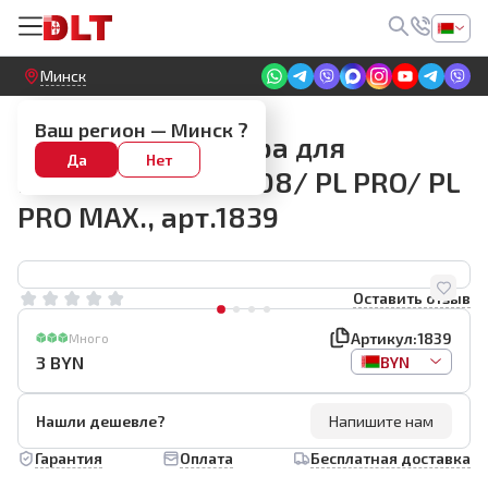
Круглосуточный! Прием заявок на сайте
Минск
Запчасти для пылесосов
Ваш регион —
Минск
?
Крепление фильтра для
Да
Нет
пылесоса DLT PL208/ PL PRO/ PL
PRO MAX., арт.1839
Оставить отзыв
Артикул:
1839
Много
3
BYN
BYN
Нашли дешевле?
Напишите нам
Гарантия
Оплата
Бесплатная доставка