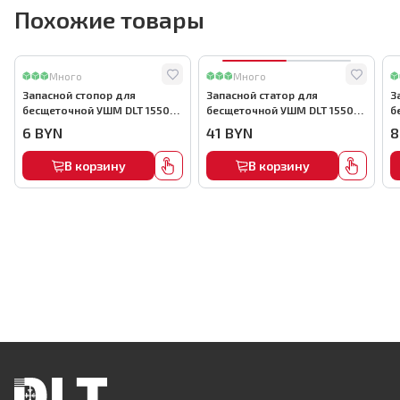
Похожие товары
Много
Много
Запасной стопор для
Запасной статор для
З
бесщеточной УШМ DLT 1550
бесщеточной УШМ DLT 1550
б
Вт, арт.5730
Вт, арт.5722
В
6
BYN
41
BYN
8
В корзину
В корзину