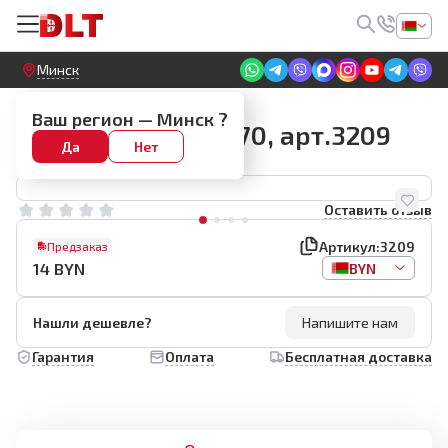
Круглосуточный! Прием заявок на сайте
Минск
Стеллажи для инструментов
Ваш регион —
Минск
?
Кронштейн 3Н К470, арт.3209
Да
Нет
Оставить отзыв
Артикул:
3209
Предзаказ
14
BYN
BYN
Нашли дешевле?
Напишите нам
Гарантия
Оплата
Бесплатная доставка