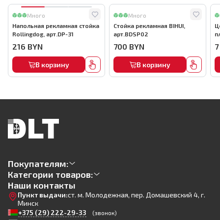
Много
Много
Напольная рекламная стойка
Стойка рекламная BIHUI,
Ц
Rollingdog, арт.DP-31
арт.BDSP02
п
а
216
BYN
700
BYN
7
В корзину
В корзину
Покупателям:
Категории товаров:
Наши контакты
Пункт выдачи:
ст. м. Молодежная, пер. Домашевский 4, г.
Минск
+375 (29) 222-29-33
(звонок)