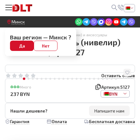
Круглосуточный! Прием заявок на сайте
Минск
Лазерные нивелиры (лазерные уровни) и аксессуары
Ваш регион —
Минск
?
Лазерный уровень (нивелир)
Да
Нет
DLT EK-300, арт.5127
Оставить отзыв
Артикул:
5127
Много
237
BYN
BYN
Нашли дешевле?
Напишите нам
Гарантия
Оплата
Бесплатная доставка