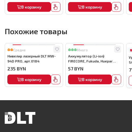
В корзину
В корзину
Похожие товары
Средне
Много
Нивелир лазерный DLT MW-
Аккумулятор (Li-ion)
У
94D PRO, арт.0184
FIRECORE, Fukuda, Huepar
S
4000mAh, арт.0625
235
BYN
57
BYN
7
В корзину
В корзину