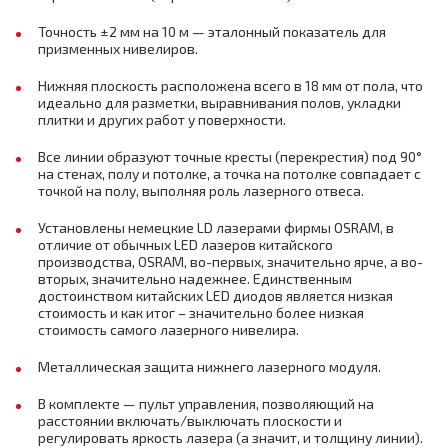
Точность ±2 мм на 10 м — эталонный показатель для
призменных нивелиров.
Нижняя плоскость расположена всего в 18 мм от пола, что
идеально для разметки, выравнивания полов, укладки
плитки и других работ у поверхности.
Все линии образуют точные кресты (перекрестия) под 90°
на стенах, полу и потолке, а точка на потолке совпадает с
точкой на полу, выполняя роль лазерного отвеса.
Установлены немецкие LD лазерами фирмы OSRAM, в
отличие от обычных LED лазеров китайского
производства, OSRAM, во-первых, значительно ярче, а во-
вторых, значительно надежнее. Единственным
достоинством китайских LED диодов является низкая
стоимость и как итог – значительно более низкая
стоимость самого лазерного нивелира.
Металлическая защита нижнего лазерного модуля.
В комплекте — пульт управления, позволяющий на
расстоянии включать/выключать плоскости и
регулировать яркость лазера (а значит, и толщину линии).