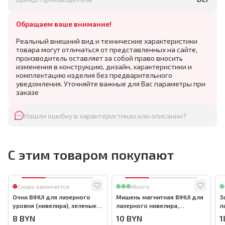
Обращаем ваше внимание!
Реальный внешний вид и технические характеристики
товара могут отличаться от представленных на сайте,
производитель оставляет за собой право вносить
изменения в конструкцию, дизайн, характеристики и
комплектацию изделия без предварительного
уведомления. Уточняйте важные для Вас параметры при
заказе
Нашли ошибку в характеристиках или описании?
С этим товаром покупают
Скоро закончится
Много
Очки BIHUI для лазерного
Мишень магнитная BIHUI для
З
уровня (нивелира), зеленые,
лазерного нивелира,
л
арт.LLG12-11
арт.LLG12-10
D
8
BYN
10
BYN
1