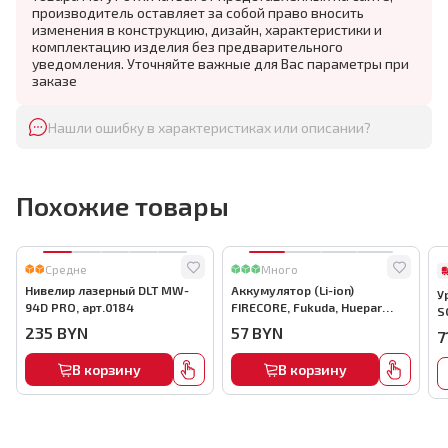
производитель оставляет за собой право вносить
изменения в конструкцию, дизайн, характеристики и
комплектацию изделия без предварительного
уведомления. Уточняйте важные для Вас параметры при
заказе
Нашли ошибку в характеристиках или описании?
Похожие товары
Средне
Много
Нивелир лазерный DLT MW-
Аккумулятор (Li-ion)
У
94D PRO, арт.0184
FIRECORE, Fukuda, Huepar
S
4000mAh, арт.0625
235
BYN
57
BYN
7
В корзину
В корзину