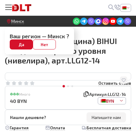
Круглосуточный! Прием заявок на сайте
Минск
Аксессуары к лазерным нивелирам
Ваш регион —
Минск
?
Крепление (струбцина) BIHUI
Да
Нет
PV6 для лазерного уровня
(нивелира), арт.LLG12-14
Оставить отзыв
Артикул:
LLG12-14
Много
40
BYN
BYN
Нашли дешевле?
Напишите нам
Гарантия
Оплата
Бесплатная доставка