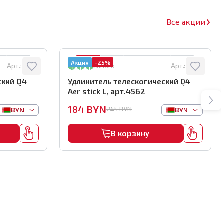
Все акции
Акция
-25%
Арт.:
4563
Много
Арт.:
4562
ский Q4
Удлинитель телескопический Q4
Aer stick L, арт.4562
184
BYN
245
BYN
BYN
BYN
В корзину