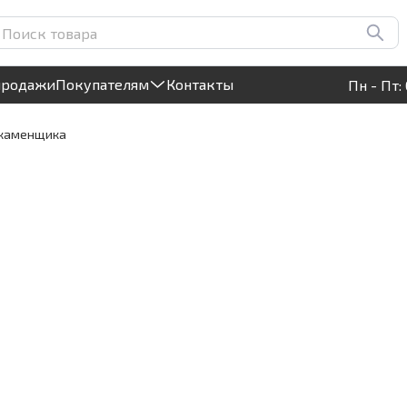
Круглосуточный! Прием заявок на сайте
продажи
Покупателям
Контакты
Пн - Пт: 
 каменщика
а