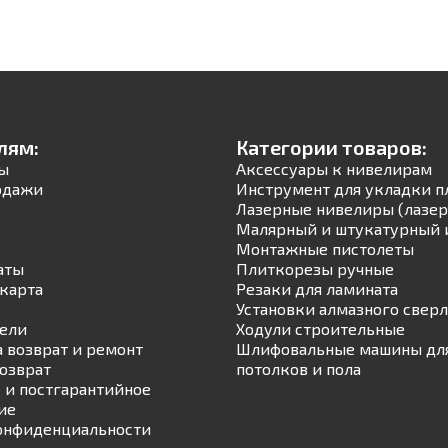
лям:
Категории товаров:
ы
Аксессуары к нивелирам
одажи
Инструмент для укладки п
Лазерные нивелиры (лазер
Малярный и штукатурный 
Монтажные пистолеты
аты
Плиткорезы ручные
карта
Резаки для ламината
Установки алмазного свер
ели
Ходули строительные
а возврат и ремонт
Шлифовальные машины для
возврат
потолков и пола
 и постгарантийное
ие
онфиденциальности