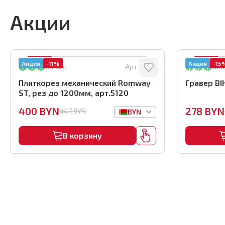
Акции
Акция
-11%
Акция
-15
Много
Арт.:
5120
Мн
Плиткорез механический Romway
Гравер BI
ST, рез до 1200мм, арт.5120
400
BYN
278
BYN
447
BYN
BYN
В корзину