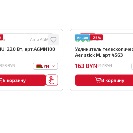
%
Акция
-25%
ого
Арт.:
AGMN100
Много
HUI 220 Вт, арт.AGMN100
Удлинитель телескопиче
Aer stick M, арт.4563
163
BYN
328
BYN
217
BYN
BYN
В корзину
В корзину