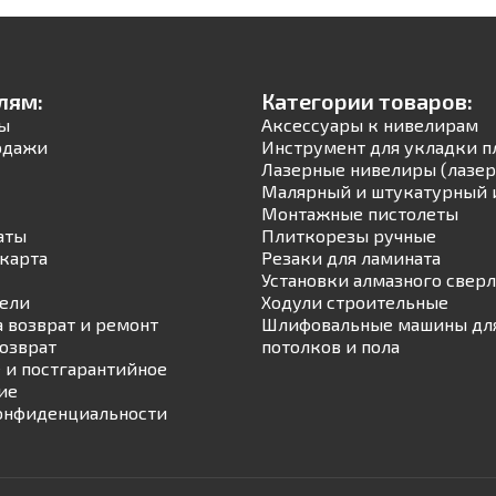
лям:
Категории товаров:
ы
Аксессуары к нивелирам
одажи
Инструмент для укладки п
Лазерные нивелиры (лазер
Малярный и штукатурный 
Монтажные пистолеты
аты
Плиткорезы ручные
карта
Резаки для ламината
Установки алмазного свер
ели
Ходули строительные
а возврат и ремонт
Шлифовальные машины для
возврат
потолков и пола
 и постгарантийное
ие
онфиденциальности