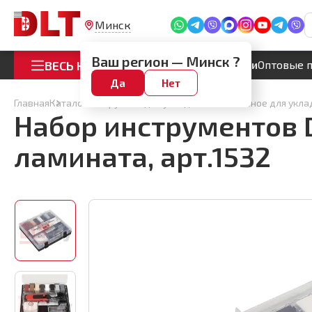
Набор инструментов DLT для ремонта (рестав
арт.1532
Минск
Скоро закончится
Артикул:
1532
Ваш регион —
Минск
?
ВЕСЬ КАТАЛОГ
Акции
Оптовые 
Да
Нет
Главная
Каталог
Инструмент для укладки плитки
Разное для укла
Набор инструментов D
ламината, арт.1532