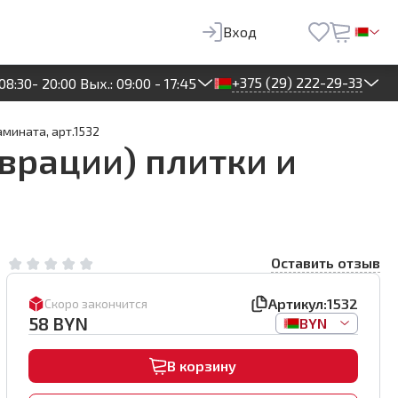
58
BYN
В корзину
Вход
+375 (29) 222-29-33
08:30- 20:00 Вых.: 09:00 - 17:45
мината, арт.1532
врации) плитки и
Оставить отзыв
Артикул:
1532
Скоро закончится
58
BYN
BYN
В корзину