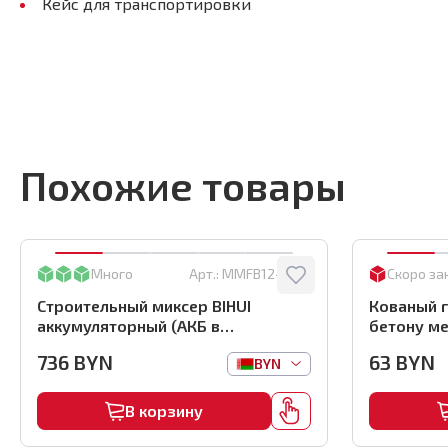
Кейс для транспортировки
Похожие товары
Много
Арт.:
MMFB12-2-BC
Скоро за
Строительный миксер BIHUI
Кованый г
аккумуляторный (АКБ в
бетону ме
комплекте), арт.MMFB12-2-B
(1000шт) ,
736
BYN
63
BYN
BYN
В корзину