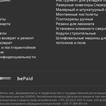
Лазерные нивелиры (лазер
Малярный и штукатурный 
Монтажные пистолеты
аты
Плиткорезы ручные
карта
Резаки для ламината
Установки алмазного свер
ели
Ходули строительные
а возврат и ремонт
Шлифовальные машины для
возврат
потолков и пола
 и постгарантийное
ие
онфиденциальности
Минск, пер. Домашевский д. 4 Свидетельство о государственной регистраци
рговом реестре 509563, Республика Беларусь Дата регистрации в торговом
ельством о защите прав потребителей: +375 29 2222-933; E-mail: info @ d
ых рассматривать обращения покупателей: +375 17 368-80-49