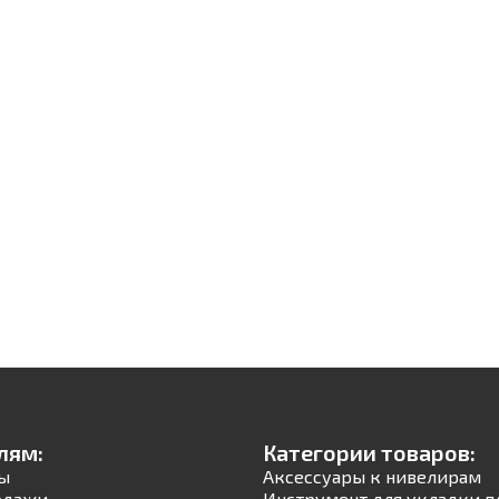
лям:
Категории товаров:
ы
Аксессуары к нивелирам
одажи
Инструмент для укладки п