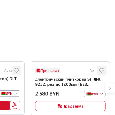
Арт.:
8122
Арт.:
0761
Предзаказ
тор) DLT
Электрический плиткорез SHIJING
9232, рез до 1200мм (БЕЗ
автоматики), арт.0761
2 580
BYN
BYN
BYN
Предзаказ