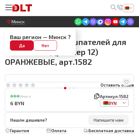
Круглосуточный! Прием заявок на сайте
Минск
Наборы запасных шпателей
Ваш регион —
Минск
?
Набор запасных шпателей для
Да
Нет
DLT Silicone, (размер 12)
ОРАНЖЕВЫЕ, арт.1582
Оставить отзыв
Артикул:
1582
Много
6
BYN
BYN
Нашли дешевле?
Напишите нам
Гарантия
Оплата
Бесплатная доставка