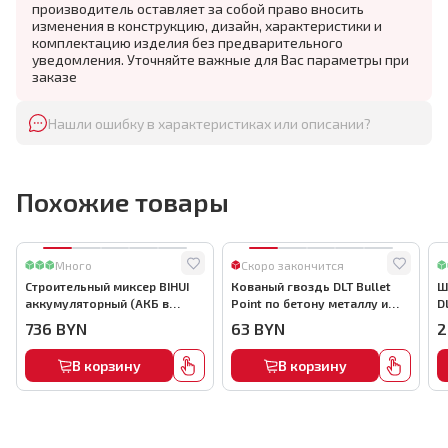
производитель оставляет за собой право вносить
изменения в конструкцию, дизайн, характеристики и
комплектацию изделия без предварительного
уведомления. Уточняйте важные для Вас параметры при
заказе
Нашли ошибку в характеристиках или описании?
Похожие товары
Много
Скоро закончится
Строительный миксер BIHUI
Кованый гвоздь DLT Bullet
Ш
аккумуляторный (АКБ в
Point по бетону металлу и
D
комплекте), арт.MMFB12-2-B
кирпичу,22мм, (1000шт) ,
736
BYN
63
BYN
2
арт.0116
В корзину
В корзину