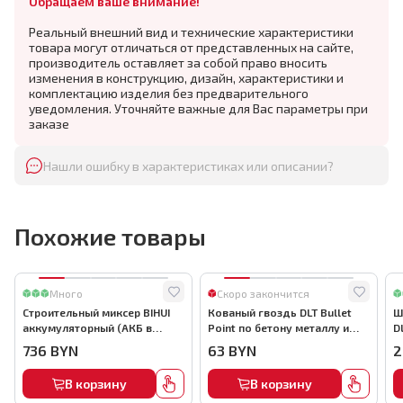
Обращаем ваше внимание!
Реальный внешний вид и технические характеристики
товара могут отличаться от представленных на сайте,
производитель оставляет за собой право вносить
изменения в конструкцию, дизайн, характеристики и
комплектацию изделия без предварительного
уведомления. Уточняйте важные для Вас параметры при
заказе
Нашли ошибку в характеристиках или описании?
Похожие товары
Много
Скоро закончится
Строительный миксер BIHUI
Кованый гвоздь DLT Bullet
Ш
аккумуляторный (АКБ в
Point по бетону металлу и
D
комплекте), арт.MMFB12-2-B
кирпичу,22мм, (1000шт) ,
736
BYN
63
BYN
2
арт.0116
В корзину
В корзину