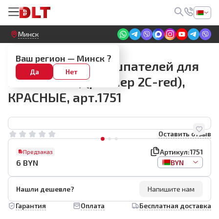
Круглосуточный! Прием заявок на сайте
Минск
Наборы запасных шпателей
Ваш регион —
Минск
?
Набор запасных шпателей для
Да
Нет
DLT Silicone, (размер 2С-red),
КРАСНЫЕ, арт.1751
Оставить отзыв
Артикул:
1751
Предзаказ
6
BYN
BYN
Нашли дешевле?
Напишите нам
Гарантия
Оплата
Бесплатная доставка