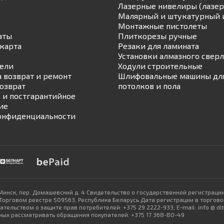
Лазерные нивелиры (лазер
Малярный и штукатурный 
Монтажные пистолеты
аты
Плиткорезы ручные
карта
Резаки для ламината
Установки алмазного свер
ели
Ходули строительные
а возврат и ремонт
Шлифовальные машины для
возврат
потолков и пола
 и постгарантийное
ие
онфиденциальности
Минск, пер. Домашевский д. 4 Свидетельство о государственной регистраци
рговом реестре 509563, Республика Беларусь Дата регистрации в торговом
ельством о защите прав потребителей: +375 29 2222-933; E-mail: info @ d
ых рассматривать обращения покупателей: +375 17 368-80-49