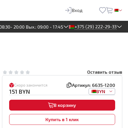
151
BYN
В корзину
Вход
+375 (29) 222-29-33
08:30- 20:00 Вых.: 09:00 - 17:45
Оставить отзыв
Артикул:
6635-1200
Скоро закончится
151
BYN
BYN
В корзину
Купить в 1 клик