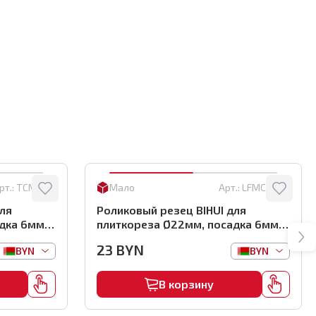
рт.:
TCM-SW
Мало
Арт.:
LFMC5-SW
для
Роликовый резец BIHUI для
дка 6мм,
плиткореза Ø22мм, посадка 6мм,
арт.LFMC5-SW
23
BYN
BYN
BYN
В корзину