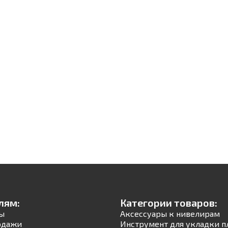
лям:
Категории товаров:
ы
Аксессуары к нивелирам
одажи
Инструмент для укладки п