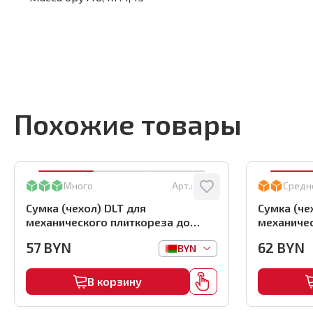
Похожие товары
Много
Арт.:
0863
Средн
Сумка (чехол) DLT для
Сумка (че
механического плиткореза до
механичес
900мм, арт.0863
1000мм, а
57
BYN
62
BYN
BYN
В корзину