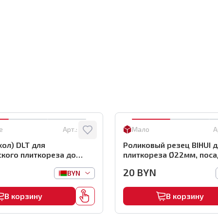
е
Арт.:
0864
Мало
А
хол) DLT для
Роликовый резец BIHUI 
кого плиткореза до
плиткореза Ø22мм, поса
рт.0864
арт.TCM-SW
20
BYN
BYN
В корзину
В корзину