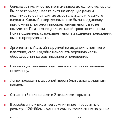
Сокращает количество монтажников до одного человека.
Вы просто укладываете лист на опорную раму и
поднимаете её на нужную высоту, фиксируя у самого
каркаса. Каким бы виртуозом вы ни были, в одиночку
приложить к потолку гипсокартонный лист у вас не
получится. Подъемник делает такой трюк возможным.
Пока подъёмник удерживает лист в заданном положении,
вы его прикручиваете.
Эргономичный дизайн с ручкой из двухкомпонентного
пластика, чтобы удобно наклонять верхнюю часть
оборудования до вертикального положения.
Съемная деревянная подставка в комплекте заменяет
стремянку.
Легко проходит в дверной проём благодаря складным
ножкам.
Оснащен 3 колесиками и 2 педалями тормоза.
В разобранном виде подъёмник имеет габаритные
размеры 120*80см - один из самых компактных на рынке.