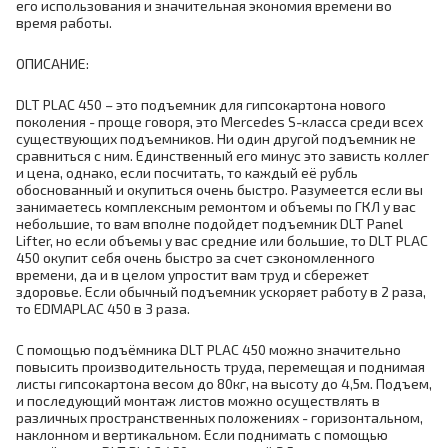
его использования и значительная экономия времени во
время работы.
ОПИСАНИЕ:
DLT PLAC 450 – это подъемник для гипсокартона нового
поколения - проще говоря, это Mercedes S-класса среди всех
существующих подъемников. Ни один другой подъемник не
сравниться с ним. Единственный его минус это зависть коллег
и цена, однако, если посчитать, то каждый её рубль
обоснованный и окупиться очень быстро. Разумеется если вы
занимаетесь комплексным ремонтом и объемы по ГКЛ у вас
небольшие, то вам вполне подойдет подъемник DLT Panel
Lifter, но если объемы у вас средние или большие, то DLT PLAC
450 окупит себя очень быстро за счет сэкономленного
времени, да и в целом упростит вам труд и сбережет
здоровье. Если обычный подъемник ускоряет работу в 2 раза,
то EDMAPLAC 450 в 3 раза.
С помощью подъёмника DLT PLAC 450 можно значительно
повысить производительность труда, перемещая и поднимая
листы гипсокартона весом до 80кг, на высоту до 4,5м. Подъем,
и последующий монтаж листов можно осуществлять в
различных пространственных положениях - горизонтальном,
наклонном и вертикальном. Если поднимать с помощью