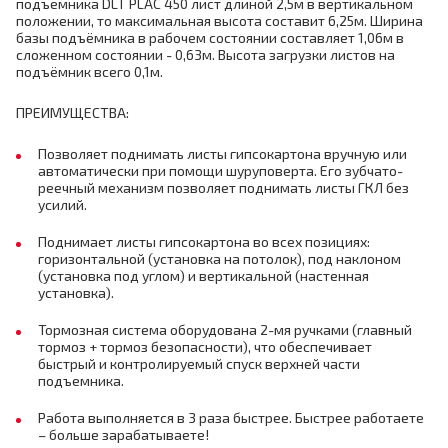
подъёмника DLT PLAC 450 лист длиной 2,5м в вертикальном
положении, то максимальная высота составит 6,25м. Ширина
базы подъёмника в рабочем состоянии составляет 1,06м в
сложенном состоянии - 0,63м. Высота загрузки листов на
подъёмник всего 0,1м.
ПРЕИМУЩЕСТВА:
Позволяет поднимать листы гипсокартона вручную или
автоматически при помощи шуруповерта. Его зубчато-
реечный механизм позволяет поднимать листы ГКЛ без
усилий.
Поднимает листы гипсокартона во всех позициях:
горизонтальной (установка на потолок), под наклоном
(установка под углом) и вертикальной (настенная
установка).
Тормозная система оборудована 2-мя ручками (главный
тормоз + тормоз безопасности), что обеспечивает
быстрый и контролируемый спуск верхней части
подъемника.
Работа выполняется в 3 раза быстрее. Быстрее работаете
– больше зарабатываете!