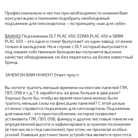
Профессионально и честно при необходимости окажем Вам
консультацию и поможем подобрать необходимый
подъемник для гипсокартона – по принципу «как для себя».
ВАЖНО!
Подъемники DLT PLAC 450, EDMA PLAC 450 и SIMIN
PLAC 450 – это одно и тоже! Выпускает их один завод, отличие
только в шильдочке. Но в случае с DLT который выпускается
под нашим собственным брендом вы получаете высокое
качество оборудования, но без переплаты за более известный
бренд.
ЗАЧЕМ ОН ВАМ НУЖЕН? Ответ прост:
Вы хотите тратить меньше времени на монтаж панелей ГЛК,
ГВЛ, OSB и т.д.? А заработать за день больше в два раза?
Хорошо было бы, чтобы во время монтажа можно было
тратить меньше силы на фиксацию панелей? С этой целью
отлично справится подъемник для гипсокартона. Подъемник
для панелей - это приспособление, которое позволяет
установить ГЛК, ГВЛ, OSB, фанеру и другие листовые панели на
определенной высоте и зафиксировать в нужном положении
(в том числе и под наклоном), при этом, не прилагая особых
усилий. Главным достоинством устройства является простота