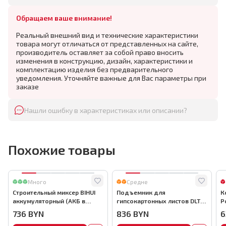
Обращаем ваше внимание!
Реальный внешний вид и технические характеристики
товара могут отличаться от представленных на сайте,
производитель оставляет за собой право вносить
изменения в конструкцию, дизайн, характеристики и
комплектацию изделия без предварительного
уведомления. Уточняйте важные для Вас параметры при
заказе
Нашли ошибку в характеристиках или описании?
Похожие товары
Много
Средне
Строительный миксер BIHUI
Подъемник для
К
аккумуляторный (АКБ в
гипсокартонных листов DLT
P
комплекте), арт.MMFB12-2-B
Panel Lifter 490 (подъемник
к
736
BYN
836
BYN
6
ГКЛ) до 4.7 м., арт.4900
а