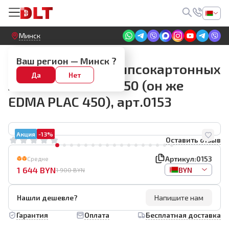
Круглосуточный! Прием заявок на сайте
Минск
Подъемники для гипсокартона
Ваш регион —
Минск
?
Подъемник для гипсокартонных
Да
Нет
листов DLT PLAC 450 (он же
EDMA PLAC 450), арт.0153
Акция
-13%
Оставить отзыв
Артикул:
0153
Средне
1 644
BYN
BYN
1 900
BYN
Нашли дешевле?
Напишите нам
Гарантия
Оплата
Бесплатная доставка