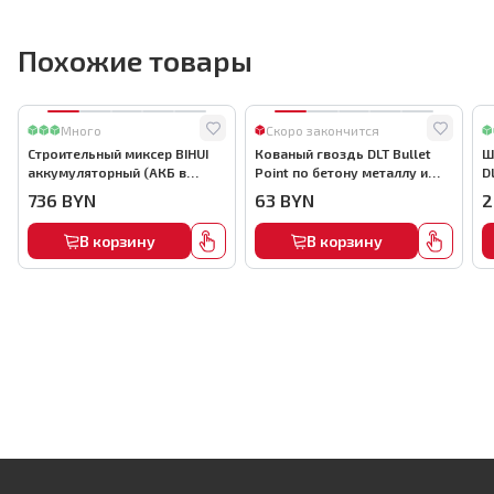
Похожие товары
Много
Скоро закончится
Строительный миксер BIHUI
Кованый гвоздь DLT Bullet
Ш
аккумуляторный (АКБ в
Point по бетону металлу и
D
комплекте), арт.MMFB12-2-B
кирпичу,22мм, (1000шт) ,
736
BYN
63
BYN
2
арт.0116
В корзину
В корзину