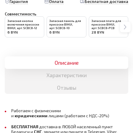
Гарантия
Оплата
Бесплатная доставка
Совместимость
Запасная кнопка
Запасная панель для
Запасная плата для
включения присоски
присоски BIHUI,
присоски BIHUI,
BIHUI, арт.SCBC8-12
арт.SCBC8-10
арт.SCBC8-PCB
6
BYN
6
BYN
28
BYN
Описание
Характеристики
Отзывы
Работаем с физическими
и
юридическими
лицами
(работаем с НДС-20%)
БЕСПЛАТНАЯ
доставка в ЛЮБОЙ населенный пункт
Беларуси и
СНГ
,
звоните или пишите в Telegram, Viber,