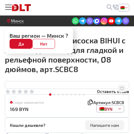
Круглосуточный! Прием заявок на сайте
Минск
Электрические присоски и поршни
Ваш регион —
Минск
?
Электрическая присоска BIHUI с
Да
Нет
АВТО подкачкой, для гладкой и
рельефной поверхности, Ø8
дюймов, арт.SCBC8
Оставить отзыв
Артикул:
SCBC8
Скоро закончится
169
BYN
BYN
Нашли дешевле?
Напишите нам