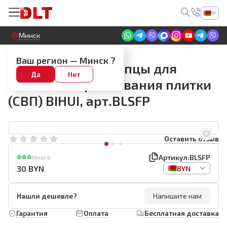
Круглосуточный! Прием заявок на сайте
Минск
СВП BIHUI
Ваш регион —
Минск
?
Регулируемые щипцы для
Да
Нет
системы выравнивания плитки
(СВП) BIHUI, арт.BLSFP
Оставить отзыв
Артикул:
BLSFP
Много
30
BYN
BYN
Нашли дешевле?
Напишите нам
Гарантия
Оплата
Бесплатная доставка