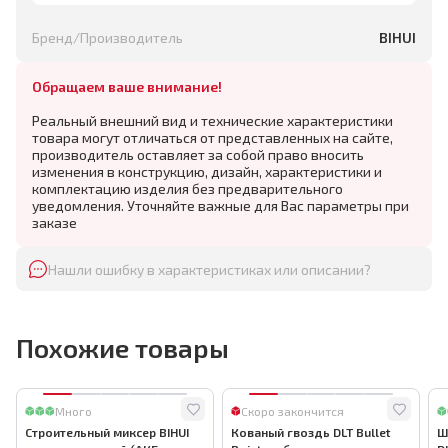
Бренд/Производитель
BIHUI
Обращаем ваше внимание!
Реальный внешний вид и технические характеристики
товара могут отличаться от представленных на сайте,
производитель оставляет за собой право вносить
изменения в конструкцию, дизайн, характеристики и
комплектацию изделия без предварительного
уведомления. Уточняйте важные для Вас параметры при
заказе
Нашли ошибку в характеристиках или описании?
Похожие товары
Много
Скоро закончится
Строительный миксер BIHUI
Кованый гвоздь DLT Bullet
Ш