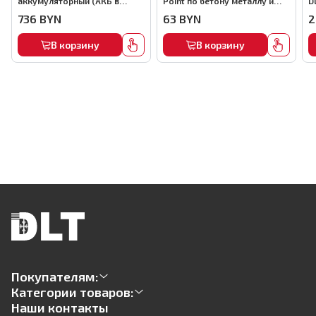
аккумуляторный (АКБ в
Point по бетону металлу и
D
комплекте), арт.MMFB12-2-B
кирпичу,22мм, (1000шт) ,
736
BYN
63
BYN
2
арт.0116
В корзину
В корзину
Покупателям:
Категории товаров:
Наши контакты