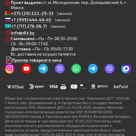
Пункт выдачи:
ст. м. Молодежная, пер. Домашевский 4, г.
Минск
+375 (29) 222-29-33
(звонок)
+7 (999) 444-46-45
(звонок)
+7 (717) 276-06-11
(звонок)
info@dlt.by
Самовывоз —
Пн - Пт: 08:30-20:00
Сб - Вс: 09:00-17:45
Доставка —
Пн - Сб: 09:00-17:30
Вс: доставка не осуществляется
Пример товарного чека
Общество с ограниченной ответственностью "Компания ДЛТ" 220036,
г.Минск, пер. Домашевский д. 4 Свидетельство о государственной
регистрации ООО «Компания ДЛТ» от 02.06.2025, выдано Минским
городским исполнительным комитетом УНП 193489118 ОКПО
38226623500 Номер в Торговом реестре 509563, Республика Беларусь
Дата регистрации в торговом реестре: 07.05.2021 Контакты лица,
уполномоченного рассматривать обращения покупателей о
нарушении их прав, предусмотренных законодательством о защите
прав потребителей: +375 29 2222-933; E-mail: info @ dlt.by Контакты