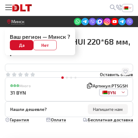
Круглосуточный! Прием заявок на сайте
Минск
Зубчатые шпатели (гребенки)
Ваш регион —
Минск
?
Ручка сменная BIHUI 220*68 мм,
Да
Нет
арт.PTSGSH
Оставить отзыв
Артикул:
PTSGSH
Много
31
BYN
BYN
Нашли дешевле?
Напишите нам
Гарантия
Оплата
Бесплатная доставка