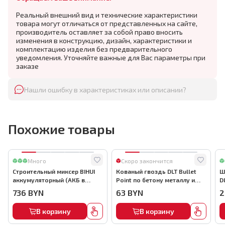
Реальный внешний вид и технические характеристики
товара могут отличаться от представленных на сайте,
производитель оставляет за собой право вносить
изменения в конструкцию, дизайн, характеристики и
комплектацию изделия без предварительного
уведомления. Уточняйте важные для Вас параметры при
заказе
Нашли ошибку в характеристиках или описании?
Похожие товары
Много
Скоро закончится
Строительный миксер BIHUI
Кованый гвоздь DLT Bullet
Ш
аккумуляторный (АКБ в
Point по бетону металлу и
D
комплекте), арт.MMFB12-2-B
кирпичу,22мм, (1000шт) ,
736
BYN
63
BYN
2
арт.0116
В корзину
В корзину