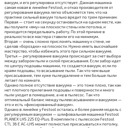
вакуум, и его регулировка отсутствует. Данная машинка
самая новая в линейке Festool, и отказ производителя от
регулирования вакуума легко объясняется тем, что на
практике сильный вакуум только вредит по трем причинам:
Первая — стоит на секунду остановиться на одном месте, как
вы получите «яму» на плоскости стены или потолка, и
приходится переделывать работу. По этой причине в
реальности все мастера ставили его на минимум.
Вторая — очень сложно прислонять машинку к стене, не
сделав «бороздки» на плоскости. Нужно иметь высочайшее
мастерство, чтобы избежать этого при сильном вакууме.
Третья — регулирование вакуума происходит за счет выбора
между забором пыли и силой присасывания. Если забор идет
по центру подошвы машинки, то создается вакуум, если по
краям подошвы, то всасывание пыли. Так что чем выше
присасывание, тем хуже пылеудаление и тем больше пыли
летает по комнате.
Однако полное отсутствие вакуума — это тоже плохо, так как
нет плотного прилегания подошвы к поверхности и много
пыли уходит в помещение, а не в пылесос. Так что
оптимальный баланс между пылевсасыванием и вакуумом —
это и есть «фиксированный вакуум».
Однако в линейке у Festool осталась и более ранняя модель с
регулируемым вакуумом — шлифовальная машинка Festool
PLANEX LHS 225 EQ-Plus. В комплекте с пылесосом Festool
CTL 36 E AC-LHS может полностью присасываться к потолку,