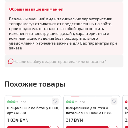
Обращаем ваше внимание!
Реальный внешний вид и технические характеристики
товара могут отличаться от представленных на сайте,
производитель оставляет за собой право вносить
изменения в конструкцию, дизайн, характеристики и
комплектацию изделия без предварительного
уведомления. Уточняйте важные для Вас параметры при
заказе
Нашли ошибку в характеристиках или описании?
Похожие товары
Много
Много
Шлифмашина по бетону BIHUI,
Шлифмашина для стен и
А
арт.CG1900
потолков, DLT max-XT R7503,
(
арт.1112
а
1 034
BYN
317
BYN
3