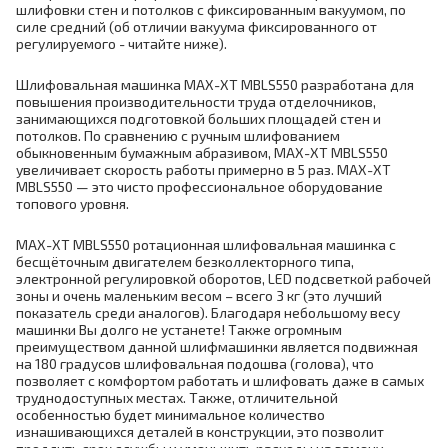
шлифовки стен и потолков с фиксированным вакуумом, по
силе средний (об отличии вакуума фиксированного от
регулируемого - читайте ниже).
Шлифовальная машинка MAX-XT MBLS550 разработана для
повышения производительности труда отделочников,
занимающихся подготовкой больших площадей стен и
потолков. По сравнению с ручным шлифованием
обыкновенным бумажным абразивом, MAX-XT MBLS550
увеличивает скорость работы примерно в 5 раз. MAX-XT
MBLS550 — это чисто профессиональное оборудование
топового уровня.
MAX-XT MBLS550 ротационная шлифовальная машинка с
бесщёточным двигателем безколлекторного типа,
электронной регулировкой оборотов, LED подсветкой рабочей
зоны и очень маленьким весом – всего 3 кг (это лучший
показатель среди аналогов). Благодаря небольшому весу
машинки Вы долго не устанете! Также огромным
преимуществом данной шлифмашинки является подвижная
на 180 градусов шлифовальная подошва (голова), что
позволяет с комфортом работать и шлифовать даже в самых
труднодоступных местах. Также, отличительной
особенностью будет минимальное количество
изнашивающихся деталей в конструкции, это позволит