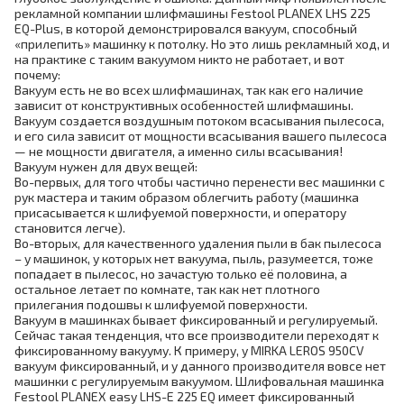
рекламной компании шлифмашины Festool PLANEX LHS 225
EQ-Plus, в которой демонстрировался вакуум, способный
«прилепить» машинку к потолку. Но это лишь рекламный ход, и
на практике с таким вакуумом никто не работает, и вот
почему:
Вакуум есть не во всех шлифмашинах, так как его наличие
зависит от конструктивных особенностей шлифмашины.
Вакуум создается воздушным потоком всасывания пылесоса,
и его сила зависит от мощности всасывания вашего пылесоса
— не мощности двигателя, а именно силы всасывания!
Вакуум нужен для двух вещей:
Во-первых, для того чтобы частично перенести вес машинки с
рук мастера и таким образом облегчить работу (машинка
присасывается к шлифуемой поверхности, и оператору
становится легче).
Во-вторых, для качественного удаления пыли в бак пылесоса
– у машинок, у которых нет вакуума, пыль, разумеется, тоже
попадает в пылесос, но зачастую только её половина, а
остальное летает по комнате, так как нет плотного
прилегания подошвы к шлифуемой поверхности.
Вакуум в машинках бывает фиксированный и регулируемый.
Сейчас такая тенденция, что все производители переходят к
фиксированному вакууму. К примеру, у MIRKA LEROS 950CV
вакуум фиксированный, и у данного производителя вовсе нет
машинки с регулируемым вакуумом. Шлифовальная машинка
Festool PLANEX easy LHS-E 225 EQ имеет фиксированный