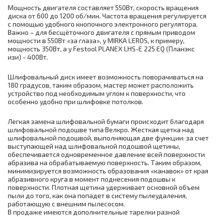
Мощность двигателя составляет 550Вт, скорость вращения
диска от 600 до 1200 об/мин. Частота вращения регулируется
с помощью удобного кнопочного электронного регулятора.
Важно – для бесщёточного двигателя с прямым приводом
мощности в 550Вт «за глаза», у MIRKA LEROS, к примеру,
мощность 350Вт, а у Festool PLANEX LHS-E 225 EQ (Планэкс
изи) - 400Вт.
Шлифовальный диск имеет возможность поворачиваться на
180 градусов, таким образом, мастер может расположить
устройство под необходимым углом к поверхности, что
особенно удобно при шлифовке потолков.
Легкая замена шлифовальной бумаги происходит благодаря
шлифовальной подошве типа Велкро. Жесткая щетка над
шлифовальной подошвой, выполняющая две функции: за счет
выступающей над шлифовальной подошвой щетины,
обеспечивается одновременное давление всей поверхности
абразива на обрабатываемую поверхность. Таким образом,
минимизируется возможность образования «канавок» от края
абразивного круга в момент поднесения подошвы к
поверхности. Плотная щетина удерживает основной объем
пыли до того, как она попадет в систему пылеудаления,
работающую с внешним пылесосом.
В продаже имеются дополнительные тарелки разной