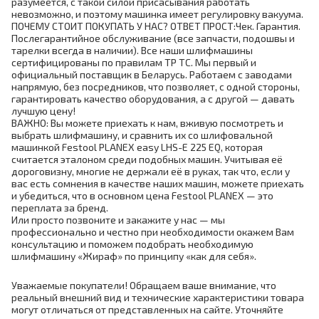
разумеется, с такой силой присасывания работать
невозможно, и поэтому машинка имеет регулировку вакуума.
ПОЧЕМУ СТОИТ ПОКУПАТЬ У НАС? ОТВЕТ ПРОСТ:Чек. Гарантия.
Послегарантийное обслуживание (все запчасти, подошвы и
тарелки всегда в наличии). Все наши шлифмашины
сертифицированы по правилам ТР ТС. Мы первый и
официальный поставщик в Беларусь. Работаем с заводами
напрямую, без посредников, что позволяет, с одной стороны,
гарантировать качество оборудования, а с другой — давать
лучшую цену!
ВАЖНО: Вы можете приехать к нам, вживую посмотреть и
выбрать шлифмашину, и сравнить их со шлифовальной
машинкой Festool PLANEX easy LHS-E 225 EQ, которая
считается эталоном среди подобных машин. Учитывая её
дороговизну, многие не держали её в руках, так что, если у
вас есть сомнения в качестве наших машин, можете приехать
и убедиться, что в основном цена Festool PLANEX — это
переплата за бренд.
Или просто позвоните и закажите у нас — мы
профессионально и честно при необходимости окажем Вам
консультацию и поможем подобрать необходимую
шлифмашину «Жираф» по принципу «как для себя».
Уважаемые покупатели! Обращаем ваше внимание, что
реальный внешний вид и технические характеристики товара
могут отличаться от представленных на сайте. Уточняйте