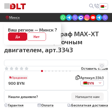
Круглосуточный! Прием заявок на сайте
Минск
Шлифмашины Жираф
Ваш регион —
Минск
?
Шлифмашина Жираф MAX-XT
Да
Нет
MBLS550 с бесщеточным
двигателем, арт.3343
Оставить отзыв
Артикул:
3343
Предзаказ
900
BYN
BYN
Нашли дешевле?
Напишите нам
Гарантия
Оплата
Бесплатная доставка