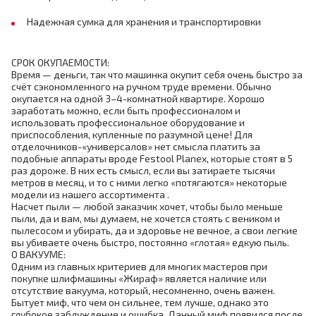
Надежная сумка для хранения и транспортировки
СРОК ОКУПАЕМОСТИ:
Время — деньги, так что машинка окупит себя очень быстро за
счёт сэкономленного на ручном труде времени. Обычно
окупается на одной 3–4-комнатной квартире. Хорошо
заработать можно, если быть профессионалом и
использовать профессиональное оборудование и
приспособления, купленные по разумной цене! Для
отделочников-«универсалов» нет смысла платить за
подобные аппараты вроде Festool Planex, которые стоят в 5
раз дороже. В них есть смысл, если вы затираете тысячи
метров в месяц, и то с ними легко «потягаются» некоторые
модели из нашего ассортимента .
Насчет пыли — любой заказчик хочет, чтобы было меньше
пыли, да и вам, мы думаем, не хочется стоять с веником и
пылесосом и убирать, да и здоровье не вечное, а свои легкие
вы убиваете очень быстро, постоянно «глотая» едкую пыль.
О ВАКУУМЕ:
Одним из главных критериев для многих мастеров при
покупке шлифмашины «Жираф» является наличие или
отсутствие вакуума, который, несомненно, очень важен.
Бытует миф, что чем он сильнее, тем лучше, однако это
глубокое заблуждение и ошибка. Данный миф появился после