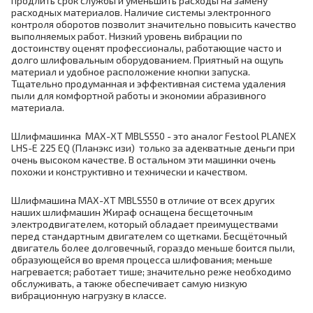
продлить срок службы и уменьшить расходы на замену
расходных материалов. Наличие системы электронного
контроля оборотов позволит значительно повысить качество
выполняемых работ. Низкий уровень вибрации по
достоинству оценят профессионалы, работающие часто и
долго шлифовальным оборудованием. Приятный на ощупь
материал и удобное расположение кнопки запуска.
Тщательно продуманная и эффективная система удаления
пыли для комфортной работы и экономии абразивного
материала.
Шлифмашинка MAX-XT MBLS550 - это аналог Festool PLANEX
LHS-E 225 EQ (Планэкс изи) только за адекватные деньги при
очень высоком качестве. В остальном эти машинки очень
похожи и конструктивно и технически и качеством.
Шлифмашина MAX-XT MBLS550 в отличие от всех других
наших шлифмашин Жираф оснащена бесщеточным
электродвигателем, который обладает преимуществами
перед стандартным двигателем со щетками. Бесщёточный
двигатель более долговечный, гораздо меньше боится пыли,
образующейся во время процесса шлифования; меньше
нагревается; работает тише; значительно реже необходимо
обслуживать, а также обеспечивает самую низкую
вибрационную нагрузку в классе.