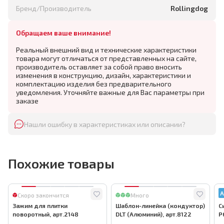
Бренд/Производитель
Rollingdog
Обращаем ваше внимание!
Реальный внешний вид и технические характеристики
товара могут отличаться от представленных на сайте,
производитель оставляет за собой право вносить
изменения в конструкцию, дизайн, характеристики и
комплектацию изделия без предварительного
уведомления. Уточняйте важные для Вас параметры при
заказе
Нашли ошибку в характеристиках или описании?
Похожие товары
А
Скоро закончится
Много
Зажим для плитки
Шаблон-линейка (кондуктор)
С
поворотный, арт.2148
DLT (Алюминий), арт.8122
P