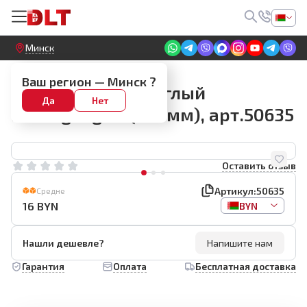
Круглосуточный! Прием заявок на сайте
Минск
Мастерки
Ваш регион —
Минск
?
Шпатель полукруглый
Да
Нет
Rollingdog 8" (200мм), арт.50635
Оставить отзыв
Артикул:
50635
Средне
16
BYN
BYN
Нашли дешевле?
Напишите нам
Гарантия
Оплата
Бесплатная доставка