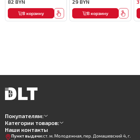
82
BYN
29
BYN
3
В корзину
В корзину
Покупателям:
Категории товаров:
Наши контакты
Пункт выдачи:
ст. м. Молодежная, пер. Домашевский 4, г.