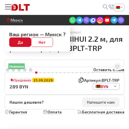
Круглосуточный! Прием заявок на сайте
Минск
Общий и проявочный свет (лампы маляра)
Ваш регион —
Минск
?
Штатив-тренога BIHUI 2.2 м, для
Да
Нет
прожектора, арт.BPLT-TRP
Новинка
Оставить отзыв
Артикул:
BPLT-TRP
Предзаказ
25.09.2026
289
BYN
BYN
Нашли дешевле?
Напишите нам
Гарантия
Оплата
Бесплатная доставка