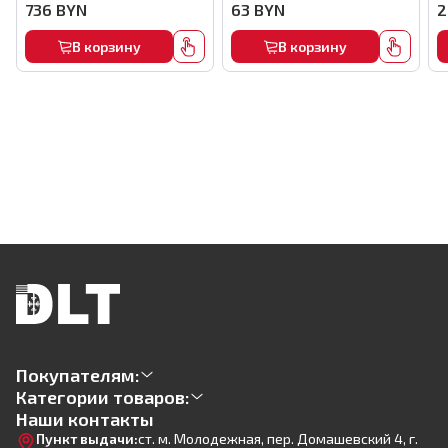
комплекте), арт.MMFB12-2-B
кирпичу,22мм, (1000шт) ,
736
BYN
63
BYN
2
арт.0116
В корзину
В корзину
Покупателям:
Категории товаров:
Наши контакты
Пункт выдачи:
ст. м. Молодежная, пер. Домашевский 4, г.