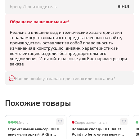
Бренд/Производитель
BIHUI
Обращаем ваше внимание!
Реальный внешний вид и технические характеристики
товара могут отличаться от представленных на сайте,
производитель оставляет за собой право вносить
изменения в конструкцию, дизайн, характеристики и
комплектацию изделия без предварительного
уведомления. Уточняйте важные для Вас параметры при
заказе
Нашли ошибку в характеристиках или описании?
Похожие товары
Много
Скоро закончится
Строительный миксер BIHUI
Кованый гвоздь DLT Bullet
Ш
аккумуляторный (АКБ в
Point по бетону металлу и
D