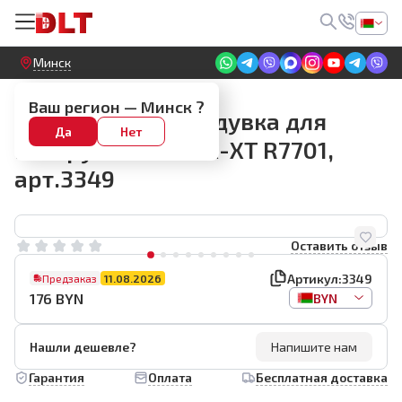
Круглосуточный! Прием заявок на сайте
Минск
Пылесосы
Ваш регион —
Минск
?
Пылесос-воздуходувка для
Да
Нет
инструмента MAX-XT R7701,
арт.3349
Оставить отзыв
Артикул:
3349
Предзаказ
11.08.2026
176
BYN
BYN
Нашли дешевле?
Напишите нам
Гарантия
Оплата
Бесплатная доставка