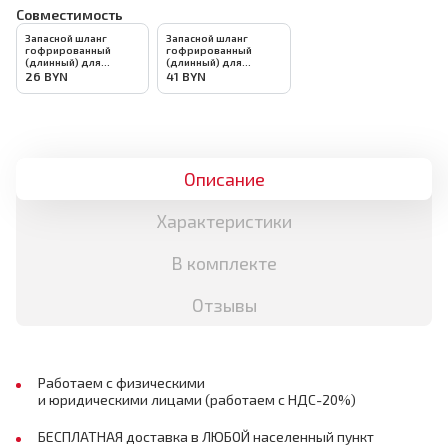
Совместимость
Запасной шланг
Запасной шланг
гофрированный
гофрированный
(длинный) для
(длинный) для
шлифмашины DLT
шлифмашины DLT
26
BYN
41
BYN
R7236/GrandFlex V36,
R7231/GrandFlex V31,
арт.2229
арт.2237
Описание
Характеристики
В комплекте
Отзывы
Работаем с физическими
и юридическими лицами (работаем с НДС-20%)
БЕСПЛАТНАЯ доставка в ЛЮБОЙ населенный пункт