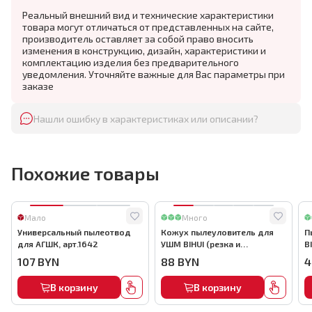
Реальный внешний вид и технические характеристики
товара могут отличаться от представленных на сайте,
производитель оставляет за собой право вносить
изменения в конструкцию, дизайн, характеристики и
комплектацию изделия без предварительного
уведомления. Уточняйте важные для Вас параметры при
заказе
Нашли ошибку в характеристиках или описании?
Похожие товары
Мало
Много
Универсальный пылеотвод
Кожух пылеуловитель для
П
для АГШК, арт.1642
УШМ BIHUI (резка и
B
штробление), арт.TDBC
107
BYN
88
BYN
4
В корзину
В корзину