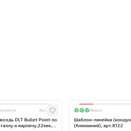
кончится
Арт.:
0116
Много
воздь DLT Bullet Point по
Шаблон-линейка (кондук
таллу и кирпичу,22мм,
(Алюминий), арт.8122