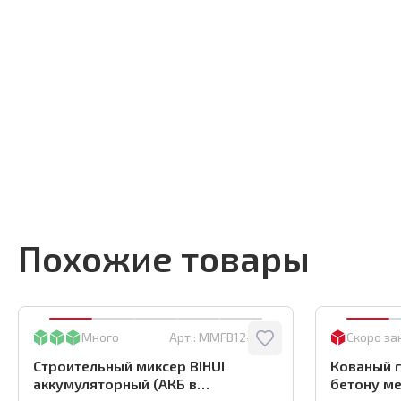
Похожие товары
Много
Арт.:
MMFB12-2-BC
Скоро за
Строительный миксер BIHUI
Кованый г
аккумуляторный (АКБ в
бетону ме