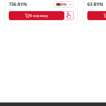
комплекте), арт.MMFB12-2-B
(1000шт) ,
736
BYN
63
BYN
BYN
В корзину