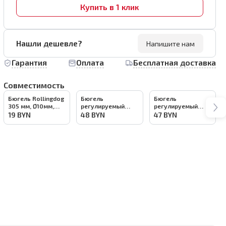
Купить в 1 клик
Нашли дешевле?
Напишите нам
Гарантия
Оплата
Бесплатная доставка
Совместимость
Бюгель Rollingdog
Бюгель
Бюгель
305 мм, Ø10мм,
регулируемый
регулируемый
резьба, арт.30132
Rollingdog 23-31
Rollingdog 23-31
19
BYN
48
BYN
47
BYN
см, Ø10мм, резьба,
см, Ø10мм, конус,
серия
серия
Professional,
Professional,
арт.30108
арт.30107