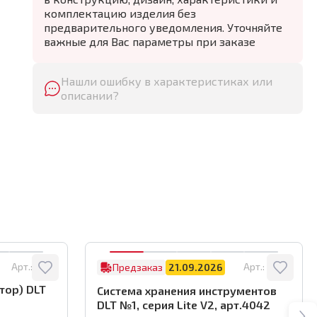
комплектацию изделия без
предварительного уведомления. Уточняйте
важные для Вас параметры при заказе
Нашли ошибку в характеристиках или
описании?
Арт.:
8122
Арт.:
4042
Предзаказ
21.09.2026
тор) DLT
Система хранения инструментов
DLT №1, серия Lite V2, арт.4042