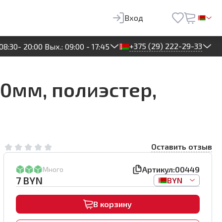
7
BYN
В корзину
Вход
+375 (29) 222-29-33
08:30- 20:00 Вых.: 09:00 - 17:45
10мм, полиэстер,
Оставить отзыв
Артикул:
00449
Много
7
BYN
BYN
В корзину