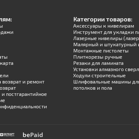
лям:
Категории товаров:
ы
Аксессуары к нивелирам
одажи
Инструмент для укладки п
Лазерные нивелиры (лазер
Малярный и штукатурный 
Монтажные пистолеты
аты
Плиткорезы ручные
карта
Резаки для ламината
Установки алмазного свер
ели
Ходули строительные
а возврат и ремонт
Шлифовальные машины для
возврат
потолков и пола
 и постгарантийное
ие
онфиденциальности