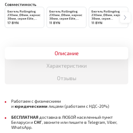
Совместимость
Бюгель Rollingdog
Бюгель Rollingdog
Бюгель Rollingdog
230мм, Ø8мм, каркас
230мм, Ø8мм, каркас
230мм, Ø8мм, каркас
38мм, серия Elite,
38мм, серия Elite,
38мм, серия
арт.30058
арт.30103
Professional,
17
BYN
11
BYN
11
BYN
арт.30113
Описание
Характеристики
Отзывы
Работаем с физическими
и
юридическими
лицами
(работаем с НДС-20%)
БЕСПЛАТНАЯ
доставка в ЛЮБОЙ населенный пункт
Беларуси и
СНГ
,
звоните или пишите в Telegram, Viber,
WhatsApp.