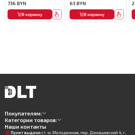
комплекте), арт.MMFB12-2-B
кирпичу,22мм, (1000шт) ,
736
BYN
63
BYN
2
арт.0116
В корзину
В корзину
Покупателям:
Категории товаров:
Наши контакты
Пункт выдачи:
ст. м. Молодежная, пер. Домашевский 4, г.