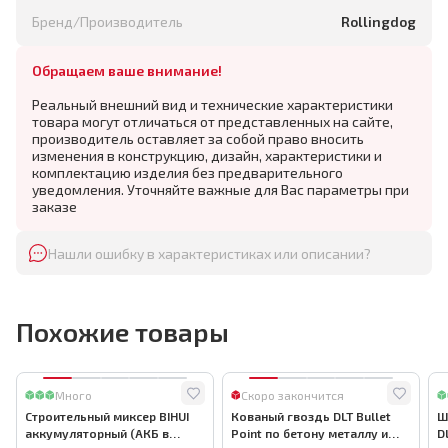
Бренд/Производитель
Rollingdog
Обращаем ваше внимание!
Реальный внешний вид и технические характеристики
товара могут отличаться от представленных на сайте,
производитель оставляет за собой право вносить
изменения в конструкцию, дизайн, характеристики и
комплектацию изделия без предварительного
уведомления. Уточняйте важные для Вас параметры при
заказе
Нашли ошибку в характеристиках или описании?
Похожие товары
Много
Скоро закончится
Строительный миксер BIHUI
Кованый гвоздь DLT Bullet
Ш
аккумуляторный (АКБ в
Point по бетону металлу и
D