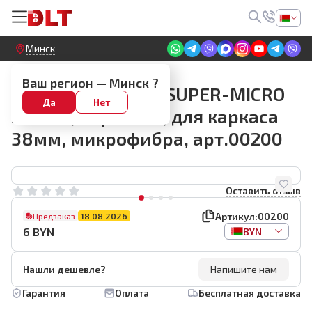
Круглосуточный! Прием заявок на сайте
Минск
Шубки (ролики)
Ваш регион —
Минск
?
Валик Rollingdog SUPER-MICRO
Да
Нет
230мм, ворс 6мм, для каркаса
38мм, микрофибра, арт.00200
Оставить отзыв
Артикул:
00200
Предзаказ
18.08.2026
6
BYN
BYN
Нашли дешевле?
Напишите нам
Гарантия
Оплата
Бесплатная доставка