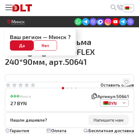
Круглосуточный! Прием заявок на сайте
Минск
Кельмы для декоративной отделки
Ваш регион —
Минск
?
Венецианская кельма
Да
Нет
Rollingdog SUPER-FLEX
240*90мм, арт.50641
Оставить отзыв
Артикул:
50641
Много
27
BYN
BYN
Нашли дешевле?
Напишите нам
Гарантия
Оплата
Бесплатная доставка