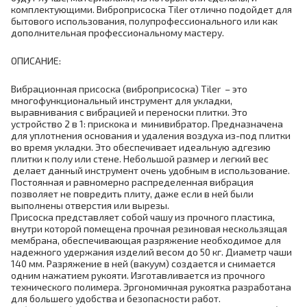
комплектующими. Виброприсоска Tiler отлично подойдет для
бытового использования, полупрофессионального или как
дополнительная профессиональному мастеру.
ОПИСАНИЕ:
Вибрационная присоска (виброприсоска) Tiler – это
многофункциональный инструмент для укладки,
выравнивания с вибрацией и переноски плитки. Это
устройство 2 в 1: прискока и минивибратор. Предназначена
для уплотнения основания и удаления воздуха из-под плитки
во время укладки. Это обеспечивает идеальную адгезию
плитки к полу или стене. Небольшой размер и легкий вес
делает данный инструмент очень удобным в использование.
Постоянная и равномерно распределенная вибрация
позволяет не повредить плиту, даже если в ней были
выполнены отверстия или вырезы.
Присоска представляет собой чашу из прочного пластика,
внутри которой помещена прочная резиновая нескользящая
мембрана, обеспечивающая разряжение необходимое для
надежного удержания изделий весом до 50 кг. Диаметр чаши
140 мм. Разряжение в ней (вакуум) создается и снимается
одним нажатием рукояти. Изготавливается из прочного
технического полимера. Эргономичная рукоятка разработана
для большего удобства и безопасности работ.