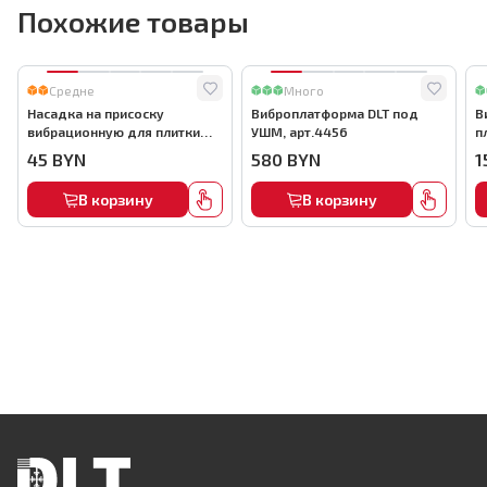
Похожие товары
Средне
Много
Насадка на присоску
Виброплатформа DLT под
В
вибрационную для плитки
УШМ, арт.4456
п
BIHUI, арт.LFTBV-BB
а
45
BYN
580
BYN
1
В корзину
В корзину