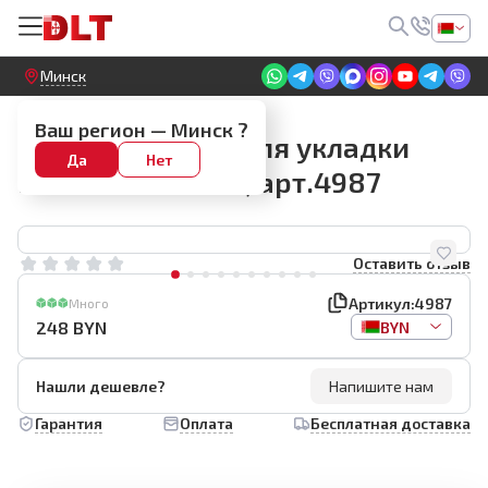
Круглосуточный! Прием заявок на сайте
Минск
Вибрационные присоски
Ваш регион —
Минск
?
Виброприсоска для укладки
Да
Нет
плитки Tiler Star, арт.4987
Оставить отзыв
Артикул:
4987
Много
248
BYN
BYN
Нашли дешевле?
Напишите нам
Гарантия
Оплата
Бесплатная доставка