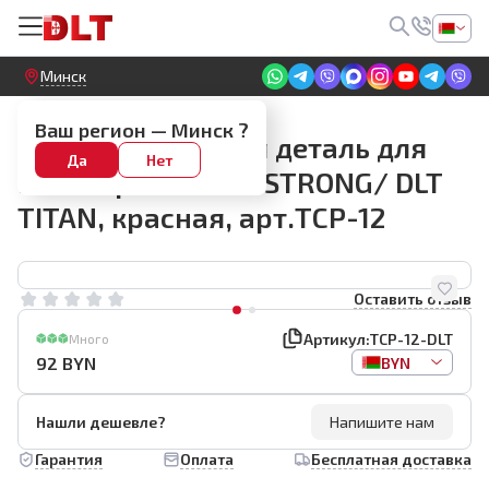
Круглосуточный! Прием заявок на сайте
Минск
Запчасти для плиткорезов ручных
Ваш регион —
Минск
?
Запасная боковая деталь для
Да
Нет
плиткореза BIHUI STRONG/ DLT
TITAN, красная, арт.TCP-12
Оставить отзыв
Артикул:
TCP-12-DLT
Много
92
BYN
BYN
Нашли дешевле?
Напишите нам
Гарантия
Оплата
Бесплатная доставка