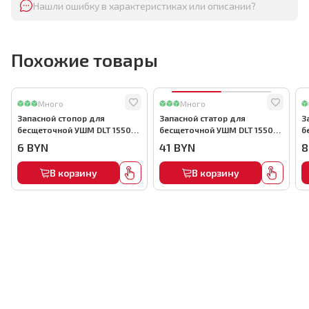
Нашли ошибку в характеристиках или описании?
Похожие товары
Много
Много
Запасной стопор для
Запасной статор для
З
бесщеточной УШМ DLT 1550
бесщеточной УШМ DLT 1550
б
Вт, арт.5730
Вт, арт.5722
В
6
BYN
41
BYN
8
В корзину
В корзину