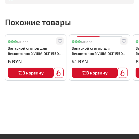
Похожие товары
Много
Много
Запасной стопор для
Запасной статор для
З
бесщеточной УШМ DLT 1550
бесщеточной УШМ DLT 1550
б
Вт, арт.5730
Вт, арт.5722
В
6
BYN
41
BYN
8
В корзину
В корзину