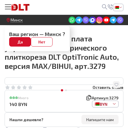
Круглосуточный! Прием заявок на сайте
Минск
DLT OptiTronic Auto (версия Max)
Ваш регион —
Минск
?
Запасная главная плата
Да
Нет
управления электрического
плиткореза DLT OptiTronic Auto,
версия MAX/BIHUI, арт.3279
Оставить отзыв
Артикул:
3279
Много
140
BYN
BYN
Нашли дешевле?
Напишите нам