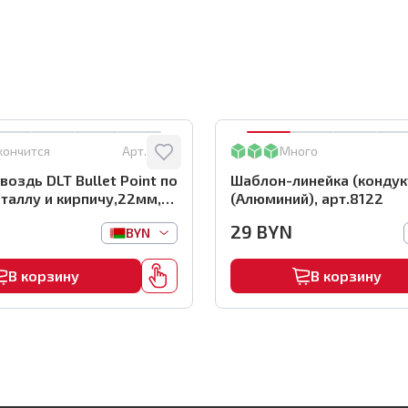
кончится
Арт.:
0116
Много
воздь DLT Bullet Point по
Шаблон-линейка (кондук
таллу и кирпичу,22мм,
(Алюминий), арт.8122
 арт.0116
29
BYN
BYN
В корзину
В корзину