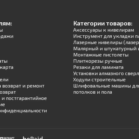
лям:
Категории товаров:
ы
Аксессуары к нивелирам
одажи
Инструмент для укладки п
Лазерные нивелиры (лазер
Малярный и штукатурный 
Монтажные пистолеты
аты
Плиткорезы ручные
карта
Резаки для ламината
Установки алмазного свер
ели
Ходули строительные
а возврат и ремонт
Шлифовальные машины для
возврат
потолков и пола
 и постгарантийное
ие
онфиденциальности