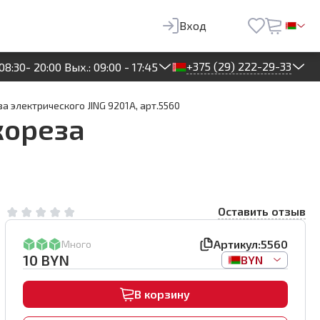
10
BYN
В корзину
Вход
+375 (29) 222-29-33
08:30- 20:00 Вых.: 09:00 - 17:45
 электрического JING 9201A, арт.5560
кореза
Оставить отзыв
Артикул:
5560
Много
10
BYN
BYN
В корзину