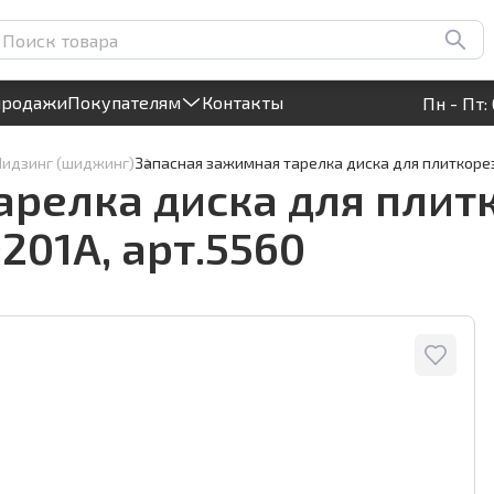
реза электрического JING
Круглосуточный! Прием заявок на сайте
продажи
Покупателям
Контакты
Пн - Пт: 
Шидзинг (шиджинг)
Запасная зажимная тарелка диска для плиткореза
арелка диска для плит
201A, арт.5560