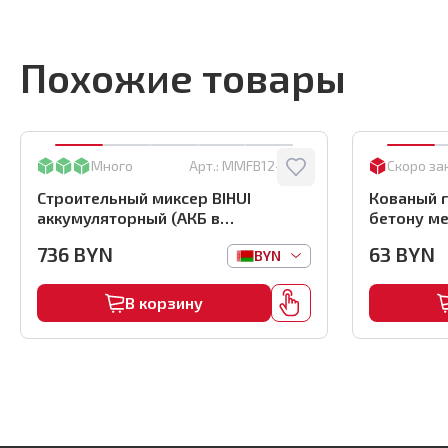
Похожие товары
Много
Арт.:
MMFB12-2-BC
Скоро за
Строительный миксер BIHUI
Кованый г
аккумуляторный (АКБ в
бетону ме
комплекте), арт.MMFB12-2-B
(1000шт) ,
736
BYN
63
BYN
BYN
В корзину