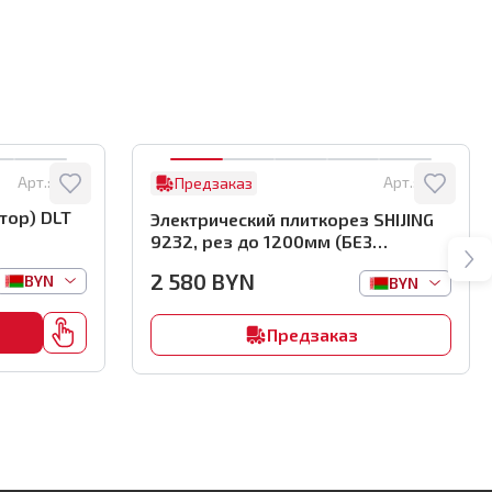
Арт.:
8122
Арт.:
0761
Предзаказ
тор) DLT
Электрический плиткорез SHIJING
9232, рез до 1200мм (БЕЗ
автоматики), арт.0761
2 580
BYN
BYN
BYN
Предзаказ