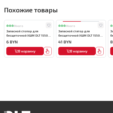
Похожие товары
Много
Много
Запасной стопор для
Запасной статор для
З
бесщеточной УШМ DLT 1550
бесщеточной УШМ DLT 1550
б
Вт, арт.5730
Вт, арт.5722
В
6
BYN
41
BYN
8
В корзину
В корзину