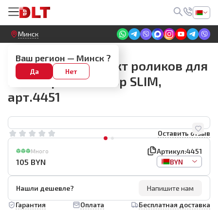
Круглосуточный! Прием заявок на сайте
Минск
Запчасти
Ваш регион —
Минск
?
Запасной комплект роликов для
Да
Нет
плиткореза DLT Top SLIM,
арт.4451
Оставить отзыв
Артикул:
4451
Много
105
BYN
BYN
Нашли дешевле?
Напишите нам
Гарантия
Оплата
Бесплатная доставка