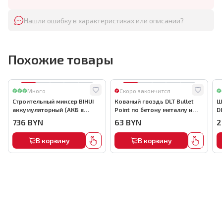
Нашли ошибку в характеристиках или описании?
Похожие товары
Много
Скоро закончится
Строительный миксер BIHUI
Кованый гвоздь DLT Bullet
Ш
аккумуляторный (АКБ в
Point по бетону металлу и
D
комплекте), арт.MMFB12-2-B
кирпичу,22мм, (1000шт) ,
736
BYN
63
BYN
2
арт.0116
В корзину
В корзину