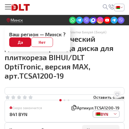
Круглосуточный! Прием заявок на сайте
Минск
BIHUI Tools Инструмент для укладки плитки Бихуэй (бихуй)
Ваш регион —
Минск
?
Запасной электрический
Да
Нет
двигатель привода диска для
плиткореза BIHUI/DLT
OptiTronic, версия MAX,
арт.TCSA1200-19
Оставить отзыв
Артикул:
TCSA1200-19
Скоро закончится
841
BYN
BYN