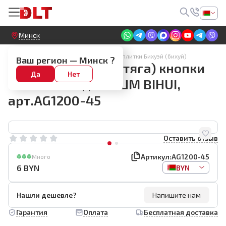
Круглосуточный! Прием заявок на сайте
Минск
BIHUI Tools Инструмент для укладки плитки Бихуэй (бихуй)
Ваш регион —
Минск
?
Запасной каркас (тяга) кнопки
Да
Нет
включения для УШМ BIHUI,
арт.AG1200-45
Оставить отзыв
Артикул:
AG1200-45
Много
6
BYN
BYN
Нашли дешевле?
Напишите нам
Гарантия
Оплата
Бесплатная доставка