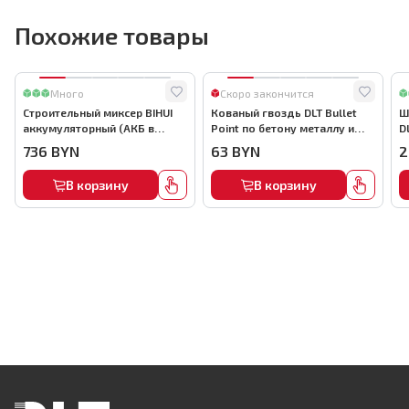
Похожие товары
Много
Скоро закончится
Строительный миксер BIHUI
Кованый гвоздь DLT Bullet
Ш
аккумуляторный (АКБ в
Point по бетону металлу и
D
комплекте), арт.MMFB12-2-B
кирпичу,22мм, (1000шт) ,
736
BYN
63
BYN
2
арт.0116
В корзину
В корзину