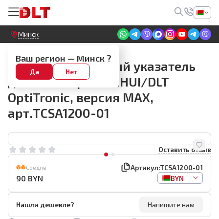
Круглосуточный! Прием заявок на сайте
Минск
BIHUI арт.TCSA
Ваш регион —
Минск
?
Запасной лазерный указатель
Да
Нет
для плиткореза BIHUI/DLT
OptiTronic, версия MAX,
арт.TCSA1200-01
Оставить отзыв
Артикул:
TCSA1200-01
Средне
90
BYN
BYN
Нашли дешевле?
Напишите нам