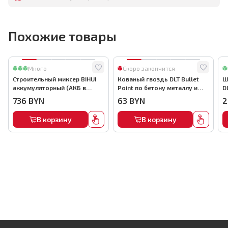
Похожие товары
Много
Скоро закончится
Строительный миксер BIHUI
Кованый гвоздь DLT Bullet
Ш
аккумуляторный (АКБ в
Point по бетону металлу и
D
комплекте), арт.MMFB12-2-B
кирпичу,22мм, (1000шт) ,
736
BYN
63
BYN
2
арт.0116
В корзину
В корзину