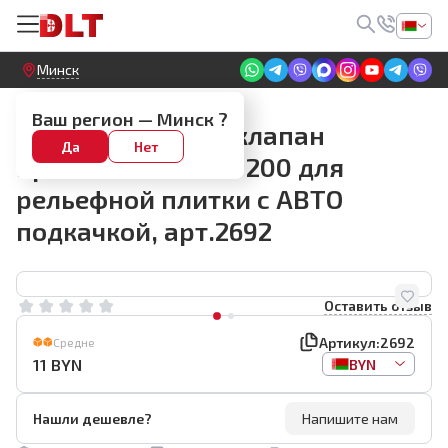
Круглосуточный! Прием заявок на сайте
Минск
DLT VST-200
Ваш регион —
Минск
?
Запасной малый клапан
Да
Нет
присоски DLT VST-200 для
рельефной плитки с АВТО
подкачкой, арт.2692
Оставить отзыв
Артикул:
2692
Средне
11
BYN
BYN
Нашли дешевле?
Напишите нам