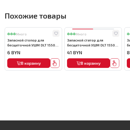
Похожие товары
Много
Много
Запасной стопор для
Запасной статор для
З
бесщеточной УШМ DLT 1550
бесщеточной УШМ DLT 1550
б
Вт, арт.5730
Вт, арт.5722
В
6
BYN
41
BYN
8
В корзину
В корзину