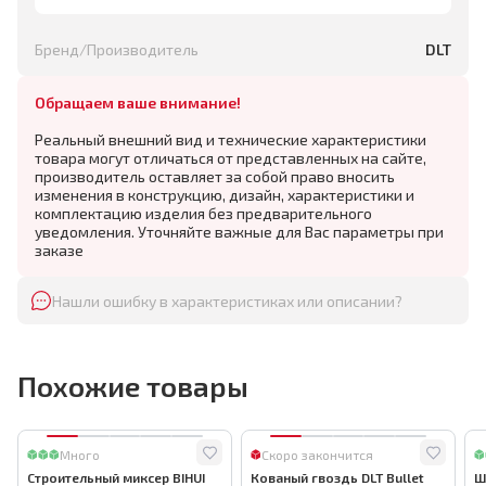
Бренд/Производитель
DLT
Обращаем ваше внимание!
Реальный внешний вид и технические характеристики
товара могут отличаться от представленных на сайте,
производитель оставляет за собой право вносить
изменения в конструкцию, дизайн, характеристики и
комплектацию изделия без предварительного
уведомления. Уточняйте важные для Вас параметры при
заказе
Нашли ошибку в характеристиках или описании?
Похожие товары
Много
Скоро закончится
Строительный миксер BIHUI
Кованый гвоздь DLT Bullet
Ш