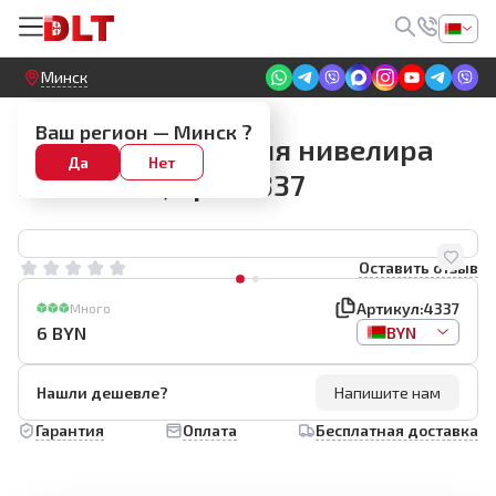
Круглосуточный! Прием заявок на сайте
Минск
Запчасти для нивелиров
Ваш регион —
Минск
?
Запасной пульт для нивелира
Да
Нет
DLT EK-212, арт. 4337
Оставить отзыв
Артикул:
4337
Много
6
BYN
BYN
Нашли дешевле?
Напишите нам
Гарантия
Оплата
Бесплатная доставка