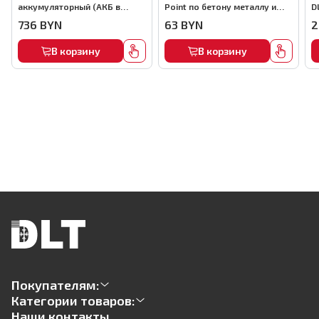
аккумуляторный (АКБ в
Point по бетону металлу и
D
комплекте), арт.MMFB12-2-B
кирпичу,22мм, (1000шт) ,
736
BYN
63
BYN
2
арт.0116
В корзину
В корзину
Покупателям:
Категории товаров:
Наши контакты