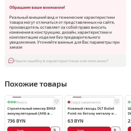
Обращаем ваше внимание!
Реальный внешний вид и технические характеристики
товара могут отличаться от представленных на сайте,
производитель оставляет за собой право вносить
изменения в конструкцию, дизайн, характеристики и
комплектацию изделия без предварительного
уведомления. Уточняйте важные для Вас параметры при
заказе
Нашли ошибку в характеристиках или описании?
Похожие товары
Много
Скоро закончится
Строительный миксер BIHUI
Кованый гвоздь DLT Bullet
Ш
аккумуляторный (АКБ в
Point по бетону металлу и
D
комплекте), арт.MMFB12-2-B
кирпичу,22мм, (1000шт) ,
736
BYN
63
BYN
2
арт.0116