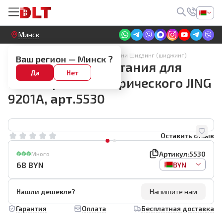
Круглосуточный! Прием заявок на сайте
Минск
SHIJING Плиткорезы и лазерные уровни Шидзинг (шиджинг)
Ваш регион —
Минск
?
Запасной блок питания для
Да
Нет
плиткореза электрического JING
9201A, арт.5530
Оставить отзыв
Артикул:
5530
Много
68
BYN
BYN
Нашли дешевле?
Напишите нам
Гарантия
Оплата
Бесплатная доставка