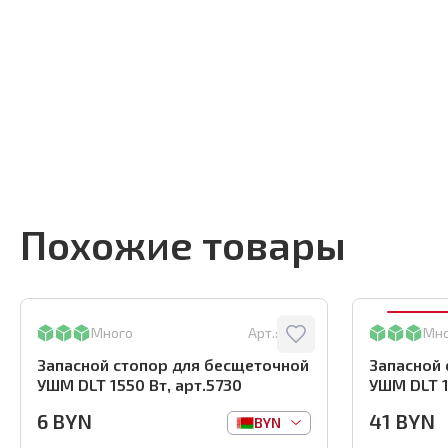
Похожие товары
Много
Арт.:
5730
Мн
Запасной стопор для бесщеточной
Запасной 
УШМ DLT 1550 Вт, арт.5730
УШМ DLT 1
6
BYN
41
BYN
BYN