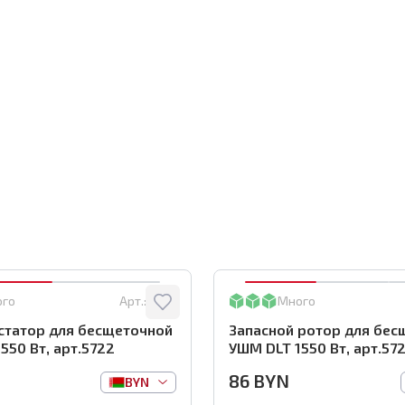
ого
Арт.:
5722
Много
статор для бесщеточной
Запасной ротор для бес
550 Вт, арт.5722
УШМ DLT 1550 Вт, арт.572
86
BYN
BYN