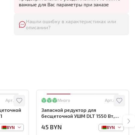
важные для Вас параметры при заказе
Нашли ошибку в характеристиках или
описании?
Арт.:
5721
Много
Арт.:
5726
щеточной
Запасной редуктор для
1
бесщеточной УШМ DLT 1550 Вт,
арт.5726
45
BYN
BYN
BYN