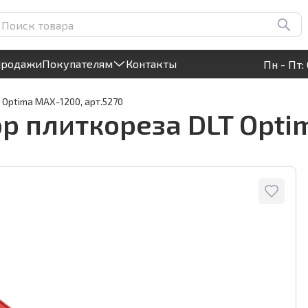
ma MAX-1200, арт.5270
Круглосуточный! Прием заявок на сайте
продажи
Покупателям
Контакты
Пн - Пт: 
 Optima MAX-1200, арт.5270
р плиткореза DLT Opti