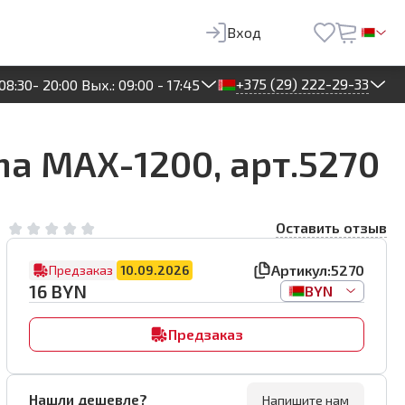
16
BYN
Предзаказ
Вход
+375 (29) 222-29-33
08:30- 20:00 Вых.: 09:00 - 17:45
ma MAX-1200, арт.5270
Оставить отзыв
Артикул:
5270
Предзаказ
10.09.2026
16
BYN
BYN
Предзаказ
Нашли дешевле?
Напишите нам