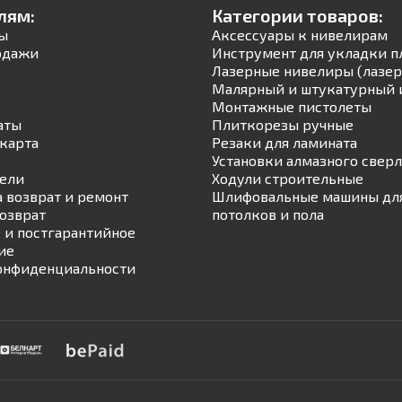
лям:
Категории товаров:
ы
Аксессуары к нивелирам
одажи
Инструмент для укладки п
Лазерные нивелиры (лазер
Малярный и штукатурный 
Монтажные пистолеты
аты
Плиткорезы ручные
карта
Резаки для ламината
Установки алмазного свер
ели
Ходули строительные
а возврат и ремонт
Шлифовальные машины для
возврат
потолков и пола
 и постгарантийное
ие
онфиденциальности