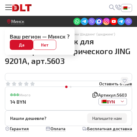
Круглосуточный! Прием заявок на сайте
Минск
SHIJING Плиткорезы и лазерные уровни Шидзинг (шиджинг)
Ваш регион —
Минск
?
Запасной динамик для
Да
Нет
плиткореза электрического JING
9201A, арт.5603
Оставить отзыв
Артикул:
5603
Много
14
BYN
BYN
Нашли дешевле?
Напишите нам
Гарантия
Оплата
Бесплатная доставка