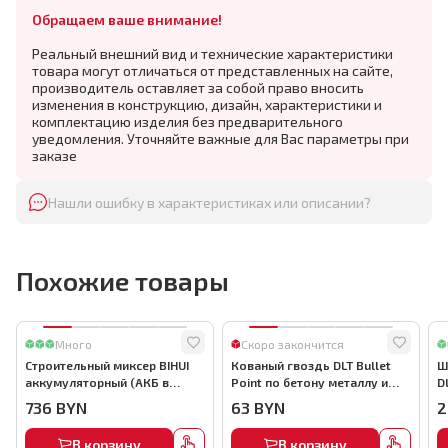
Обращаем ваше внимание!
Реальный внешний вид и технические характеристики
товара могут отличаться от представленных на сайте,
производитель оставляет за собой право вносить
изменения в конструкцию, дизайн, характеристики и
комплектацию изделия без предварительного
уведомления. Уточняйте важные для Вас параметры при
заказе
Нашли ошибку в характеристиках или описании?
Похожие товары
Много
Скоро закончится
Строительный миксер BIHUI
Кованый гвоздь DLT Bullet
Ш
аккумуляторный (АКБ в
Point по бетону металлу и
D
комплекте), арт.MMFB12-2-B
кирпичу,22мм, (1000шт) ,
736
BYN
63
BYN
2
арт.0116
В корзину
В корзину