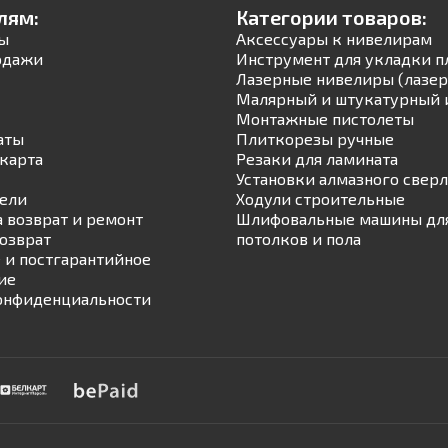
лям:
Категории товаров:
ы
Аксессуары к нивелирам
одажи
Инструмент для укладки п
Лазерные нивелиры (лазер
Малярный и штукатурный 
Монтажные пистолеты
аты
Плиткорезы ручные
карта
Резаки для ламината
Установки алмазного свер
ели
Ходули строительные
а возврат и ремонт
Шлифовальные машины для
возврат
потолков и пола
 и постгарантийное
ие
онфиденциальности