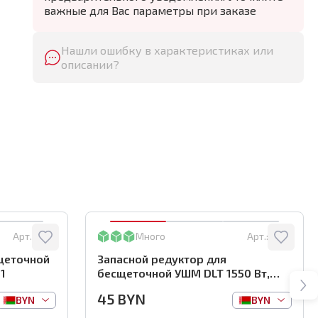
важные для Вас параметры при заказе
Нашли ошибку в характеристиках или
описании?
Арт.:
5721
Много
Арт.:
5726
щеточной
Запасной редуктор для
1
бесщеточной УШМ DLT 1550 Вт,
арт.5726
45
BYN
BYN
BYN