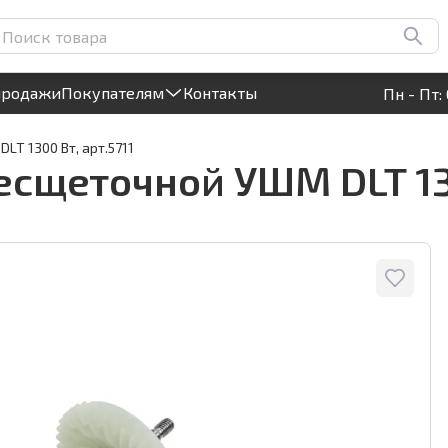
0 Вт, арт.5711
Круглосуточный! Прием заявок на сайте
продажи
Покупателям
Контакты
Пн - Пт: 
T 1300 Вт, арт.5711
есщеточной УШМ DLT 130