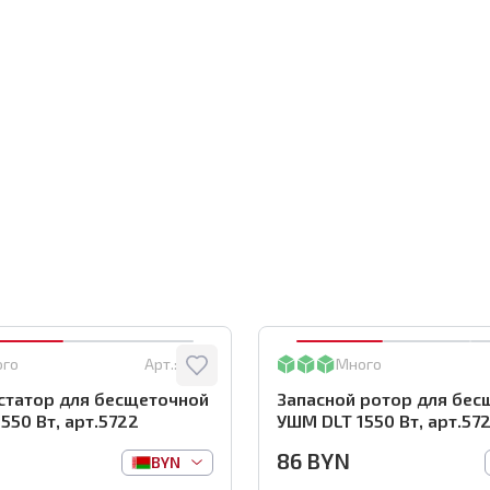
ого
Арт.:
5722
Много
статор для бесщеточной
Запасной ротор для бес
550 Вт, арт.5722
УШМ DLT 1550 Вт, арт.572
86
BYN
BYN