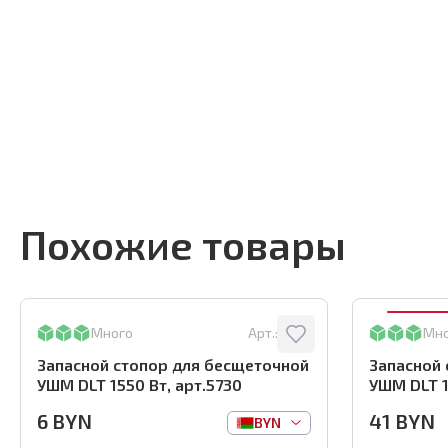
Похожие товары
Много
Арт.:
5730
Мн
Запасной стопор для бесщеточной
Запасной 
УШМ DLT 1550 Вт, арт.5730
УШМ DLT 1
6
BYN
41
BYN
BYN