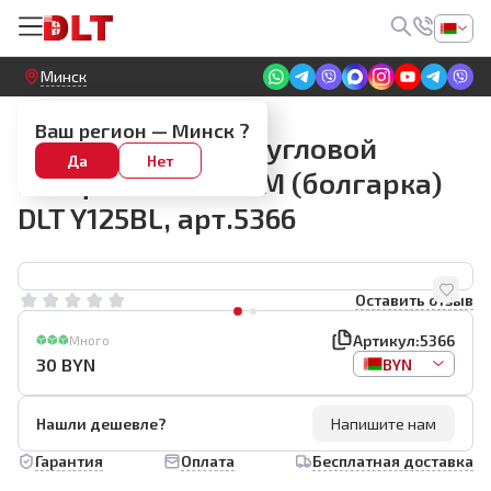
Круглосуточный! Прием заявок на сайте
Минск
Запчасти
Ваш регион —
Минск
?
Запасной ротор к угловой
Да
Нет
шлифмашине УШМ (болгарка)
DLT Y125BL, арт.5366
Оставить отзыв
Артикул:
5366
Много
30
BYN
BYN
Нашли дешевле?
Напишите нам
Гарантия
Оплата
Бесплатная доставка