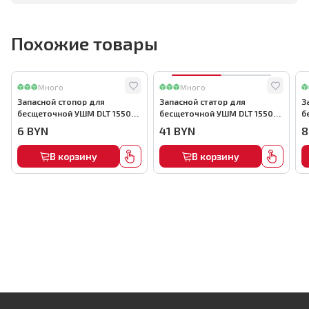
Похожие товары
Много
Много
Запасной стопор для
Запасной статор для
З
бесщеточной УШМ DLT 1550
бесщеточной УШМ DLT 1550
б
Вт, арт.5730
Вт, арт.5722
В
6
BYN
41
BYN
8
В корзину
В корзину