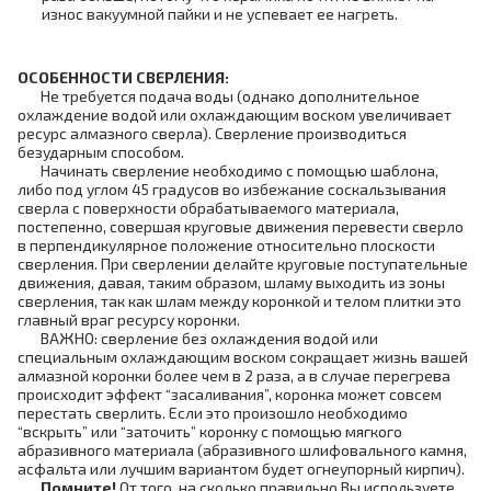
износ вакуумной пайки и не успевает ее нагреть.
ОСОБЕННОСТИ СВЕРЛЕНИЯ:
Не требуется подача воды
(однако дополнительное
охлаждение водой или охлаждающим воском увеличивает
ресурс алмазного сверла).
Сверление производиться
безударным способом.
Начинать сверление необходимо с помощью шаблона,
либо под углом 45 градусов во избежание соскальзывания
сверла с поверхности обрабатываемого материала,
постепенно, совершая круговые движения перевести сверло
в перпендикулярное положение относительно плоскости
сверления. При сверлении делайте круговые поступательные
движения, давая, таким образом, шламу выходить из зоны
сверления, так как шлам между коронкой и телом плитки это
главный враг ресурсу коронки.
ВАЖНО: сверление без охлаждения водой или
специальным охлаждающим воском сокращает жизнь вашей
алмазной коронки более чем в 2 раза, а в случае перегрева
происходит эффект “засаливания”, коронка может совсем
перестать сверлить. Если это произошло необходимо
“вскрыть” или “заточить” коронку с помощью мягкого
абразивного материала
(абразивного шлифовального камня,
асфальта или лучшим вариантом будет огнеупорный кирпич)
.
Помните!
От того, на сколько правильно Вы используете