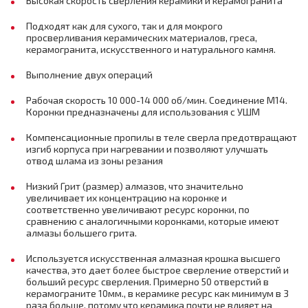
Высокая скорость сверления керамики и керамогранита
Подходят как для сухого, так и для мокрого
просверливания керамических материалов, греса,
керамогранита, искусственного и натурального камня.
Выполнение двух операций
Рабочая скорость 10 000-14 000 об/мин. Соединение М14.
Коронки предназначены для использования с УШМ
Компенсационные пропилы в теле сверла предотвращают
изгиб корпуса при нагревании и позволяют улучшать
отвод шлама из зоны резания
Низкий Грит (размер) алмазов, что значительно
увеличивает их концентрацию на коронке и
соответственно увеличивают ресурс коронки, по
сравнению с аналогичными коронками, которые имеют
алмазы большего грита.
Используется искусственная алмазная крошка высшего
качества, это дает более быстрое сверление отверстий и
больший ресурс сверления. Примерно 50 отверстий в
керамограните 10мм., в керамике ресурс как минимум в 3
раза больше, потому что керамика почти не влияет на