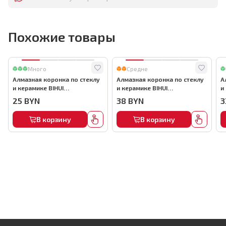
Похожие товары
Много
Средне
Алмазная коронка по стеклу
Алмазная коронка по стеклу
А
и керамике BIHUI
и керамике BIHUI
и
(гальваническая алмазная
(гальваническая алмазная
(
25
BYN
38
BYN
3
коронка), 35мм, арт.DBW35
коронка), 55мм, арт.DBW55
к
В корзину
В корзину