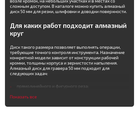
возле кромок, на небольших участках и в местах со
сложным доступом. В каталоге можно купить алмазный
диск 50 мм для резки, шлифовки и доводки поверхности.
Для каких работ подходит алмазный
круг
Диск такого размера позволяет выполнять операции,
требующие точного контроля инструмента. Назначение
конкретной модели зависит от конструкции рабочей
кромки, толщины корпуса и зернистости напыления.
Алмазный диск для гравера 50 мм подходит для
следующих задач:
прямолинейного и фигурного реза;
Показать все
обработки отверстий и внутренних контуров;
снятия небольшого слоя материала;
выравнивания сколов и неровностей;
доводки торцов и кромок;