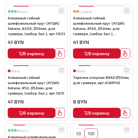
Много
Средне
Алмазный гибкий
Алмазный гибкий
шлифовальный круг (АГШК)
шлифовальный круг (АГШК)
Katana, #200, Ø50мм, для
Katana, #100, Ø50мм, для
гравера, (набор 3шт.), арт.5833
гравера, (набор 3шт.),
арт.5832
41
BYN
41
BYN
В корзину
В корзину
Мало
Мало
Алмазный гибкий
Тарелка опорная BIHUI Ø50мм,
шлифовальный круг (АГШК)
для гравера, арт.AGMPH2
Katana, #50, Ø50мм, для
гравера, (набор 3шт.), арт.5831
41
BYN
8
BYN
В корзину
В корзину
Много
50
100
Алмазный шлифовальный