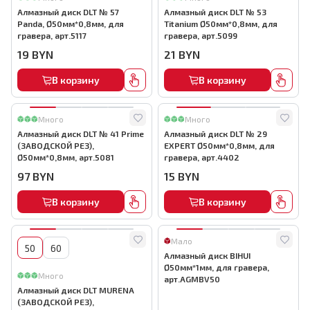
Алмазный диск DLT № 57
Алмазный диск DLT № 53
Panda, Ø50мм*0,8мм, для
Titanium Ø50мм*0,8мм, для
гравера, арт.5117
гравера, арт.5099
19
BYN
21
BYN
В корзину
В корзину
Много
Много
Алмазный диск DLT № 41 Prime
Алмазный диск DLT № 29
(ЗАВОДСКОЙ РЕЗ),
EXPERT Ø50мм*0,8мм, для
Ø50мм*0,8мм, арт.5081
гравера, арт.4402
97
BYN
15
BYN
В корзину
В корзину
Мало
50
60
Алмазный диск BIHUI
Ø50мм*1мм, для гравера,
Много
арт.AGMBV50
Алмазный диск DLT MURENA
(ЗАВОДСКОЙ РЕЗ),