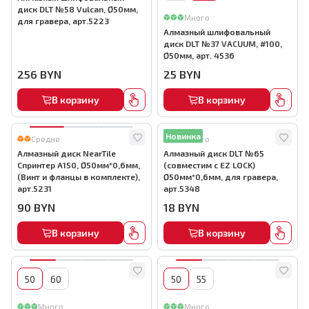
диск DLT №58 Vulcan, Ø50мм,
Много
для гравера, арт.5223
Алмазный шлифовальный
диск DLT №37 VACUUM, #100,
Ø50мм, арт. 4536
256
BYN
25
BYN
В корзину
В корзину
Новинка
Средне
Много
Алмазный диск NearTile
Алмазный диск DLT №65
Спринтер A150, Ø50мм*0,6мм,
(совместим с EZ LOCK)
(Винт и фланцы в комплекте),
Ø50мм*0,6мм, для гравера,
арт.5231
арт.5348
90
BYN
18
BYN
В корзину
В корзину
50
60
50
55
Много
Много