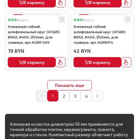
В корзину
В корзину
Много
Много
Алмазный гибкий
Алмазный гибкий
шлифовальный круг (АГШК)
шлифовальный круг (АГШК)
BIHUI, #400, Ø50мм, для
BIHUI, #400, Ø50мм, для
гравера, арт.AGMF400
гравера, арт.AGMEP4
79
BYN
42
BYN
В корзину
В корзину
Показать еще
1
2
3
4
Алмазная оснастка диаметром 50 мм применяется для
точной обработки плитки, керамогранита, гранита,
мрамора и стекла. Компактный размер облегчает работу