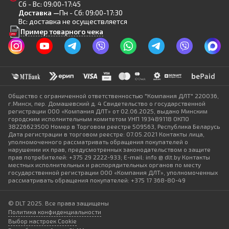
Сб - Вс: 09:00-17:45
Доставка —
Пн - Сб: 09:00-17:30
Учесть толщину рабочей части и зернистость покрытия.
Вс: доставка не осуществляется
Пример товарного чека
Проверить рекомендуемый режим обработки - сухой
или с подачей воды.
Тонкий корпус помогает уменьшить ширину пропила, но
требует ровной подачи без бокового давления. Для
шлифовки важна зернистость: крупное зерно быстрее
снимает материал, а мелкое обеспечивает более
Общество с ограниченной ответственностью "Компания ДЛТ" 220036,
гладкую поверхность. При последовательной обработке
г.Минск, пер. Домашевский д. 4 Свидетельство о государственной
используют несколько кругов - от грубого к более
регистрации ООО «Компания ДЛТ» от 02.06.2025, выдано Минским
городским исполнительным комитетом УНП 193489118 ОКПО
тонкому.
38226623500 Номер в Торговом реестре 509563, Республика Беларусь
Дата регистрации в торговом реестре: 07.05.2021 Контакты лица,
В каталоге представлены модели для резки, шлифовки и
уполномоченного рассматривать обращения покупателей о
обработки кромок. Они различаются толщиной,
нарушении их прав, предусмотренных законодательством о защите
прав потребителей: +375 29 2222-933; E-mail: info @ dlt.by Контакты
зернистостью, посадочным размером и способом
местных исполнительных и распорядительных органов по месту
фиксации, включая варианты, совместимые с системой
государственной регистрации ООО «Компания ДЛТ», уполномоченных
EZ LOCK. Точный подбор параметров помогает получить
рассматривать обращения покупателей: +375 17 368-80-49
аккуратный результат и снизить риск повреждения
материала.
© DLT 2025. Все права защищены
Политика конфиденциальности
Выбор настроек Cookie