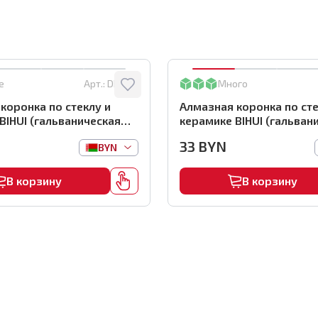
е
Арт.:
DBW55
Много
коронка по стеклу и
Алмазная коронка по сте
BIHUI (гальваническая
керамике BIHUI (гальван
коронка), 55мм,
алмазная коронка), 45м
33
BYN
BYN
5
арт.DBW45
В корзину
В корзину