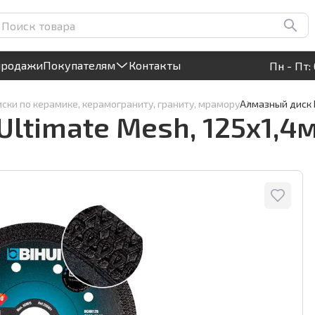
мм, арт.DCAM125
Круглосуточный! Прием заявок на сайте
продажи
Покупателям
Контакты
Пн - Пт: 
ски по керамике, керамограниту, граниту, мрамору
Алмазный диск B
Ultimate Mesh, 125х1,4