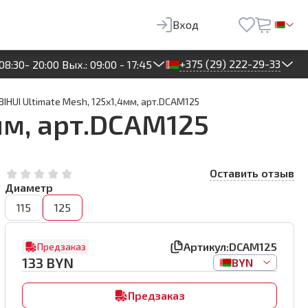
133
BYN
Предзаказ
Вход
+375 (29) 222-29-33
08:30- 20:00 Вых.: 09:00 - 17:45
IHUI Ultimate Mesh, 125х1,4мм, арт.DCAM125
мм, арт.DCAM125
Оставить отзыв
Диаметр
115
125
Артикул:
DCAM125
Предзаказ
133
BYN
BYN
Предзаказ