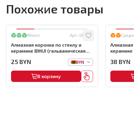
Похожие товары
Много
Арт.:
DBW35
Средн
Алмазная коронка по стеклу и
Алмазная 
керамике BIHUI (гальваническая
керамике 
алмазная коронка), 35мм,
алмазная 
25
BYN
38
BYN
BYN
арт.DBW35
арт.DBW5
В корзину