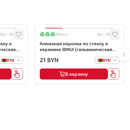
Арт.:
DBW45
Много
Арт.:
DBW25
клу и
Алмазная коронка по стеклу и
ическая
керамике BIHUI (гальваническая
м,
алмазная коронка), 25мм,
21
BYN
BYN
BYN
арт.DBW25
В корзину