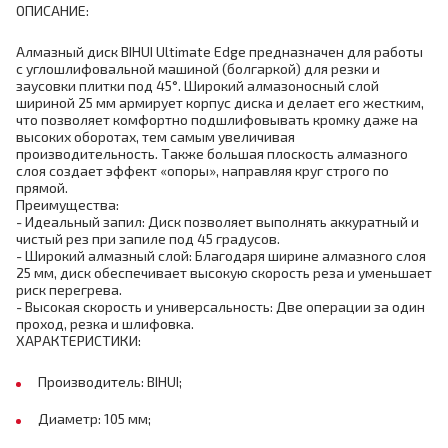
ОПИСАНИЕ:
Алмазный диск BIHUI Ultimate Edge предназначен для работы
с углошлифовальной машиной (болгаркой) для резки и
заусовки плитки под 45°. Широкий алмазоносный слой
шириной 25 мм армирует корпус диска и делает его жестким,
что позволяет комфортно подшлифовывать кромку даже на
высоких оборотах, тем самым увеличивая
производительность. Также большая плоскость алмазного
слоя создает эффект «опоры», направляя круг строго по
прямой.
Преимущества:
- Идеальный запил: Диск позволяет выполнять аккуратный и
чистый рез при запиле под 45 градусов.
- Широкий алмазный слой: Благодаря ширине алмазного слоя
25 мм, диск обеспечивает высокую скорость реза и уменьшает
риск перегрева.
- Высокая скорость и универсальность: Две операции за один
проход, резка и шлифовка.
ХАРАКТЕРИСТИКИ:
Производитель: BIHUI;
Диаметр: 105 мм;