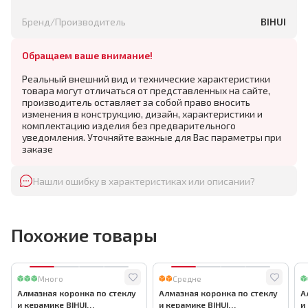
Бренд/Производитель
BIHUI
Обращаем ваше внимание!
Реальный внешний вид и технические характеристики
товара могут отличаться от представленных на сайте,
производитель оставляет за собой право вносить
изменения в конструкцию, дизайн, характеристики и
комплектацию изделия без предварительного
уведомления. Уточняйте важные для Вас параметры при
заказе
Нашли ошибку в характеристиках или описании?
Похожие товары
Много
Средне
Алмазная коронка по стеклу
Алмазная коронка по стеклу
А
и керамике BIHUI
и керамике BIHUI
и