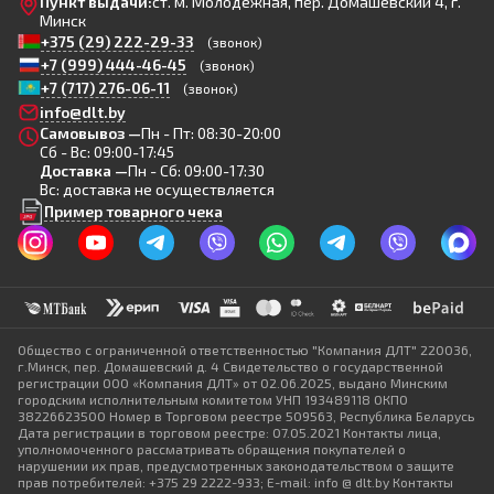
Пункт выдачи:
ст. м. Молодежная, пер. Домашевский 4, г.
Минск
+375 (29) 222-29-33
(звонок)
+7 (999) 444-46-45
(звонок)
+7 (717) 276-06-11
(звонок)
info@dlt.by
Самовывоз —
Пн - Пт: 08:30-20:00
Сб - Вс: 09:00-17:45
Доставка —
Пн - Сб: 09:00-17:30
Вс: доставка не осуществляется
Пример товарного чека
Общество с ограниченной ответственностью "Компания ДЛТ" 220036,
г.Минск, пер. Домашевский д. 4 Свидетельство о государственной
регистрации ООО «Компания ДЛТ» от 02.06.2025, выдано Минским
городским исполнительным комитетом УНП 193489118 ОКПО
38226623500 Номер в Торговом реестре 509563, Республика Беларусь
Дата регистрации в торговом реестре: 07.05.2021 Контакты лица,
уполномоченного рассматривать обращения покупателей о
нарушении их прав, предусмотренных законодательством о защите
прав потребителей: +375 29 2222-933; E-mail: info @ dlt.by Контакты