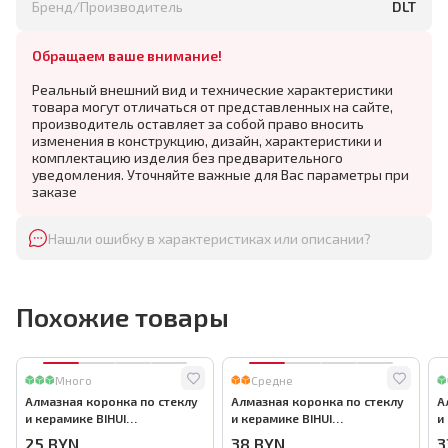
Бренд/Производитель
DLT
Обращаем ваше внимание!
Реальный внешний вид и технические характеристики
товара могут отличаться от представленных на сайте,
производитель оставляет за собой право вносить
изменения в конструкцию, дизайн, характеристики и
комплектацию изделия без предварительного
уведомления. Уточняйте важные для Вас параметры при
заказе
Нашли ошибку в характеристиках или описании?
Похожие товары
Много
Средне
Алмазная коронка по стеклу
Алмазная коронка по стеклу
А
и керамике BIHUI
и керамике BIHUI
и
(гальваническая алмазная
(гальваническая алмазная
(
25
BYN
38
BYN
3