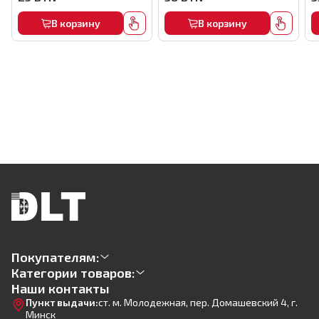
коронка), 35мм, арт.DBW35
коронка), 55мм, арт.DBW55
к
В корзину
В корзину
Покупателям:
Категории товаров:
Наши контакты
Пункт выдачи:
ст. м. Молодежная, пер. Домашевский 4, г.
Минск