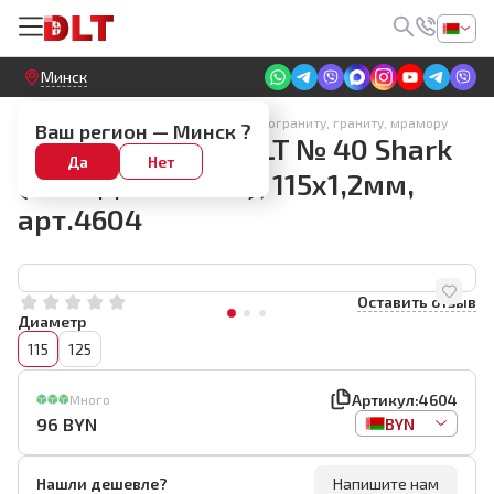
Круглосуточный! Прием заявок на сайте
Минск
Алмазные диски по керамике, керамограниту, граниту, мрамору
Ваш регион —
Минск
?
Алмазный диск DLT № 40 Shark
Да
Нет
(ЗАВОДСКОЙ РЕЗ), 115x1,2мм,
арт.4604
Оставить отзыв
Диаметр
115
125
Артикул:
4604
Много
96
BYN
BYN
Нашли дешевле?
Напишите нам