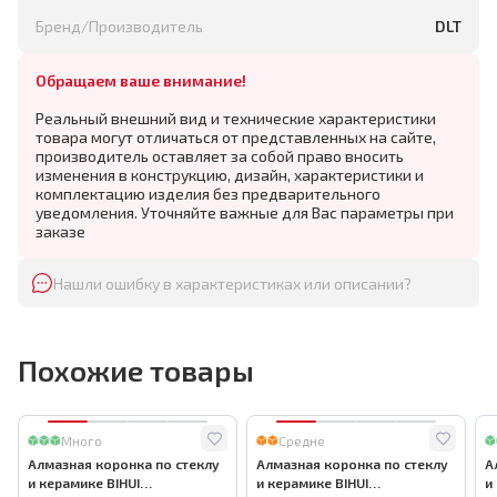
Бренд/Производитель
DLT
Обращаем ваше внимание!
Реальный внешний вид и технические характеристики
товара могут отличаться от представленных на сайте,
производитель оставляет за собой право вносить
изменения в конструкцию, дизайн, характеристики и
комплектацию изделия без предварительного
уведомления. Уточняйте важные для Вас параметры при
заказе
Нашли ошибку в характеристиках или описании?
Похожие товары
Много
Средне
Алмазная коронка по стеклу
Алмазная коронка по стеклу
А
и керамике BIHUI
и керамике BIHUI
и