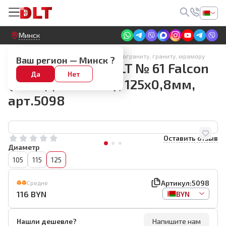
Круглосуточный! Прием заявок на сайте
Минск
Алмазные диски по керамике, керамограниту, граниту, мрамору
Ваш регион —
Минск
?
Алмазный диск DLT № 61 Falcon
Да
Нет
(ЗАВОДСКОЙ РЕЗ), 125х0,8мм,
арт.5098
Оставить отзыв
Диаметр
105
115
125
Артикул:
5098
Средне
116
BYN
BYN
Нашли дешевле?
Напишите нам