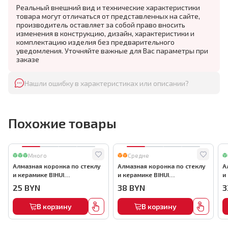
Реальный внешний вид и технические характеристики
товара могут отличаться от представленных на сайте,
производитель оставляет за собой право вносить
изменения в конструкцию, дизайн, характеристики и
комплектацию изделия без предварительного
уведомления. Уточняйте важные для Вас параметры при
заказе
Нашли ошибку в характеристиках или описании?
Похожие товары
Много
Средне
Алмазная коронка по стеклу
Алмазная коронка по стеклу
А
и керамике BIHUI
и керамике BIHUI
и
(гальваническая алмазная
(гальваническая алмазная
(
25
BYN
38
BYN
3
коронка), 35мм, арт.DBW35
коронка), 55мм, арт.DBW55
к
В корзину
В корзину