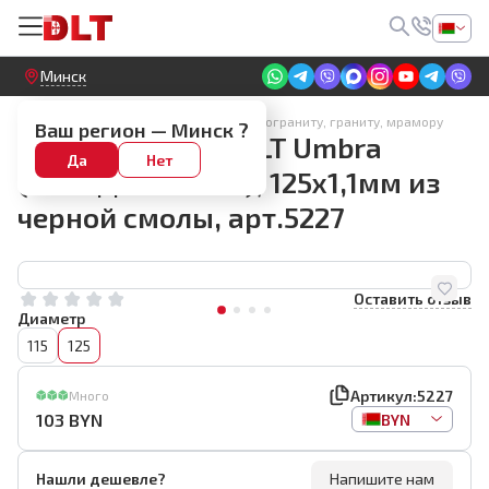
Круглосуточный! Прием заявок на сайте
Минск
Алмазные диски по керамике, керамограниту, граниту, мрамору
Ваш регион —
Минск
?
Алмазный диск DLT Umbra
Да
Нет
(ЗАВОДСКОЙ РЕЗ), 125x1,1мм из
черной смолы, арт.5227
Оставить отзыв
Диаметр
115
125
Артикул:
5227
Много
103
BYN
BYN
Нашли дешевле?
Напишите нам