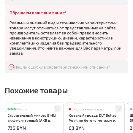
Обращаем ваше внимание!
Реальный внешний вид и технические характеристики
товара могут отличаться от представленных на сайте,
производитель оставляет за собой право вносить
изменения в конструкцию, дизайн, характеристики и
комплектацию изделия без предварительного
уведомления. Уточняйте важные для Вас параметры при
заказе
Нашли ошибку в характеристиках или описании?
Похожие товары
Много
Скоро закончится
Строительный миксер BIHUI
Кованый гвоздь DLT Bullet
Ш
аккумуляторный (АКБ в
Point по бетону металлу и
D
комплекте), арт.MMFB12-2-B
кирпичу,22мм, (1000шт) ,
736
BYN
63
BYN
2
арт.0116