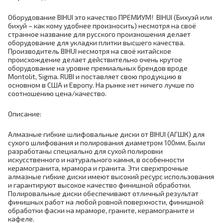
Оборудование BIHUI это качество ПРЕМИУМ! BIHUI (Бихуэй или
бихуй – как кому удобнее произносить) несмотря на своё
странное название для русского произношения делает
оборудование для укладки плитки высшего качества.
Производитель BIHUI несмотря на своё китайское
происхождение делает действительно очень крутое
оборудование на уровне премиальных брендов вроде
Montolit, Sigma. RUBI и поставляет свою продукцию в
основном в США и Европу. На рынке нет ничего лучше по
соотношению цена/качество.
Описание:
Алмазные гибкие шлифовальные диски от BIHUI (АГШК) для
сухого шлифования и полирования диаметром 100мм. Были
разработаны специально для сухой полировки
искусственного и натурального камня, в особенности
керамогранита, мрамора и гранита. Эти сверхпрочные
алмазные гибкие диски имеют высокий ресурс использования
и гарантируют высокое качество финишной обработки.
Полировальные диски обеспечивают отличный результат
финишных работ на любой ровной поверхности, финишной
обработки фаски на мраморе, граните, керамограните и
кафеле.