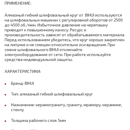
ПРИМЕНЕНИЕ:
Алмазный гибкий шлифовальный круг от BIHUI используются
на шлифовальных машинах с регулировкой оборотов от 2500
до 4500 об./мин. Избыточное давление на черепашку
приводит к повышенному износу. Ресурс и
производительность зависят от обрабатываемого материала.
Перед использованием убедитесь, что круг хорошо закреплен
на липучке и не смещен относительно оси вращения. При
смене шлифовального BIHUI отключайте
электрооборудование от сети. При работе используйте
средства индивидуальной защиты.
ХАРАКТЕРИСТИКИ:
Бренд: BIHUI
Тип: алмазный гибкий шлифовальный круг
Назначение: керамограниту, граниту, мрамору, керамике,
стеклу
Толщина рабочего слоя: 5мм