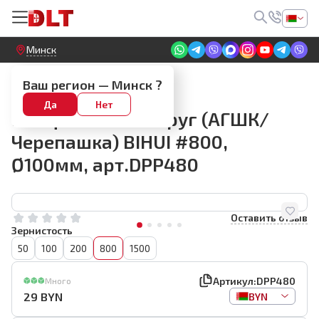
Круглосуточный! Прием заявок на сайте
Минск
АГШК #500–3000
Ваш регион —
Минск
?
Алмазный гибкий
Да
Нет
шлифовальный круг (АГШК/
Черепашка) BIHUI #800,
Ø100мм, арт.DPP480
Оставить отзыв
Зернистость
50
100
200
800
1500
Артикул:
DPP480
Много
29
BYN
BYN