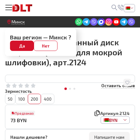
Круглосуточный! Прием заявок на сайте
Минск
АГШК #200
Ваш регион —
Минск
?
Алмазный барабанный диск
Да
Нет
DLT, #200 (только для мокрой
шлифовки), арт.2124
Оставить отзыв
Зернистость
50
100
200
400
Артикул:
2124
Предзаказ
73
BYN
BYN
Нашли дешевле?
Напишите нам