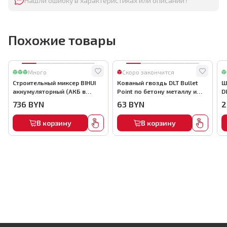
Нашли ошибку в характеристиках или описании?
Похожие товары
Много
Скоро закончится
Строительный миксер BIHUI
Кованый гвоздь DLT Bullet
Ш
аккумуляторный (АКБ в
Point по бетону металлу и
D
комплекте), арт.MMFB12-2-B
кирпичу,22мм, (1000шт) ,
736
BYN
63
BYN
2
арт.0116
В корзину
В корзину