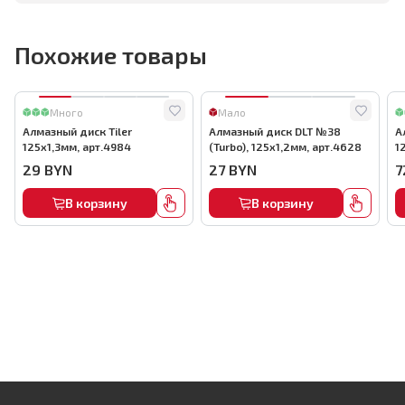
Похожие товары
Много
Мало
Алмазный диск Tiler
Алмазный диск DLT №38
А
125х1,3мм, арт.4984
(Turbo), 125х1,2мм, арт.4628
1
29
BYN
27
BYN
7
В корзину
В корзину