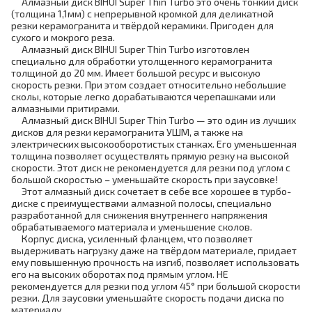
Алмазный диск BIHUI Super Thin Turbo это очень тонкий диск
(толщина 1,1мм) с непрерывной кромкой для деликатной
резки керамогранита и твёрдой керамики. Пригоден для
сухого и мокрого реза.
Алмазный диск BIHUI Super Thin Turbo изготовлен
специально для обработки утолщенного керамогранита
толщиной до 20 мм. Имеет большой ресурс и высокую
скорость резки. При этом создает относительно небольшие
сколы, которые легко дорабатываются черепашками или
алмазными притирами.
Алмазный диск BIHUI Super Thin Turbo — это один из лучших
дисков для резки керамогранита УШМ, а также на
электрических высокооборотистых станках. Его уменьшенная
толщина позволяет осуществлять прямую резку на высокой
скорости. Этот диск не рекомендуется для резки под углом с
большой скоростью – уменьшайте скорость при заусовке!
Этот алмазный диск сочетает в себе все хорошее в турбо-
диске с преимуществами алмазной полосы, специально
разработанной для снижения внутреннего напряжения
обрабатываемого материала и уменьшение сколов.
Корпус диска, усиленный фланцем, что позволяет
выдерживать нагрузку даже на твёрдом материале, придает
ему повышенную прочность на изгиб, позволяет использовать
его на высоких оборотах под прямым углом. НЕ
рекомендуется для резки под углом 45° при большой скорости
резки. Для заусовки уменьшайте скорость подачи диска по
материалу.