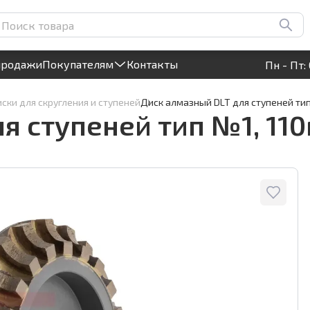
м, арт.1694
Круглосуточный! Прием заявок на сайте
продажи
Покупателям
Контакты
Пн - Пт: 
ски для скругления и ступеней
Диск алмазный DLT для ступеней тип
я ступеней тип №1, 110