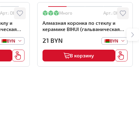
Арт.:
DBW45
Много
Арт.:
DBW25
клу и
Алмазная коронка по стеклу и
ическая
керамике BIHUI (гальваническая
м,
алмазная коронка), 25мм,
21
BYN
BYN
BYN
арт.DBW25
В корзину