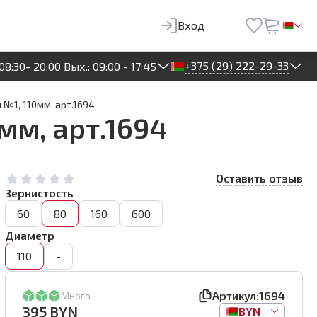
395
BYN
В корзину
Вход
+375 (29) 222-29-33
08:30- 20:00 Вых.: 09:00 - 17:45
 №1, 110мм, арт.1694
мм, арт.1694
Оставить отзыв
Зернистость
60
80
160
600
Диаметр
110
-
Артикул:
1694
Много
395
BYN
BYN