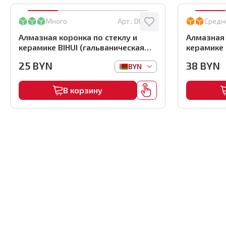
Много
Арт.:
DBW35
Средн
Алмазная коронка по стеклу и
Алмазная 
керамике BIHUI (гальваническая
керамике 
алмазная коронка), 35мм,
алмазная 
25
BYN
38
BYN
BYN
арт.DBW35
арт.DBW5
В корзину