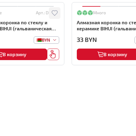
е
Арт.:
DBW55
Много
коронка по стеклу и
Алмазная коронка по сте
BIHUI (гальваническая
керамике BIHUI (гальван
коронка), 55мм,
алмазная коронка), 45м
33
BYN
BYN
5
арт.DBW45
В корзину
В корзину