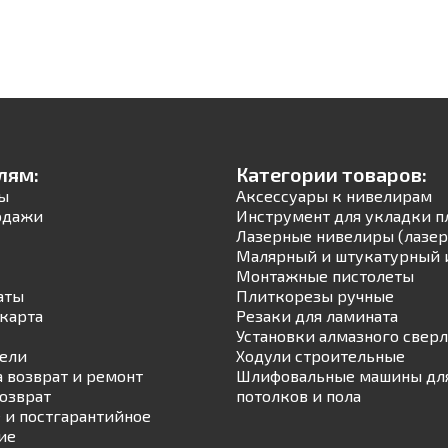
лям:
Категории товаров:
ы
Аксессуары к нивелирам
одажи
Инструмент для укладки п
Лазерные нивелиры (лазер
Малярный и штукатурный 
Монтажные пистолеты
аты
Плиткорезы ручные
карта
Резаки для ламината
Установки алмазного свер
ели
Ходули строительные
а возврат и ремонт
Шлифовальные машины для
возврат
потолков и пола
 и постгарантийное
ие